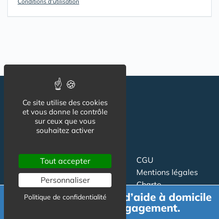
Conditions d'utilisation
Ce site utilise des cookies
et vous donne le contrôle
sur ceux que vous
souhaitez activer
Suivez-nous
CGU
Tout accepter
Mentions légales
Personnaliser
Charte
Demande de devis d’aide à domicile
Politique de confidentialité
gratuit et sans engagement.
Contact
Proposer un article
Newsletter
Relation presse