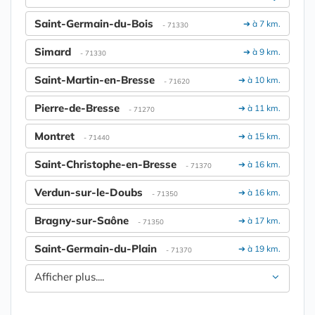
Saint-Germain-du-Bois
➔ à 7 km.
- 71330
Simard
➔ à 9 km.
- 71330
Saint-Martin-en-Bresse
➔ à 10 km.
- 71620
Pierre-de-Bresse
➔ à 11 km.
- 71270
Montret
➔ à 15 km.
- 71440
Saint-Christophe-en-Bresse
➔ à 16 km.
- 71370
Verdun-sur-le-Doubs
➔ à 16 km.
- 71350
Bragny-sur-Saône
➔ à 17 km.
- 71350
Saint-Germain-du-Plain
➔ à 19 km.
- 71370
Afficher plus....