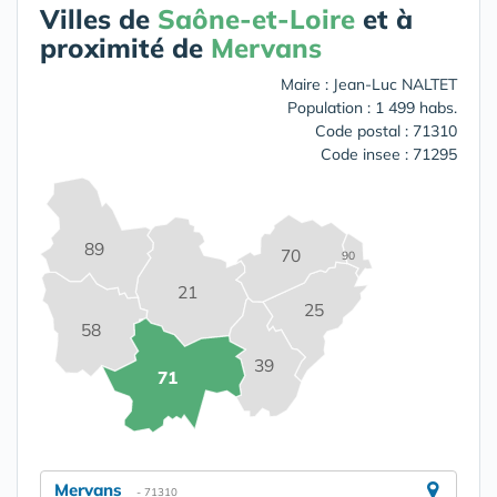
Villes de
Saône-et-Loire
et à
proximité de
Mervans
Maire : Jean-Luc NALTET
Population : 1 499 habs.
Code postal : 71310
Code insee : 71295
89
70
90
21
25
58
39
71
Mervans
- 71310