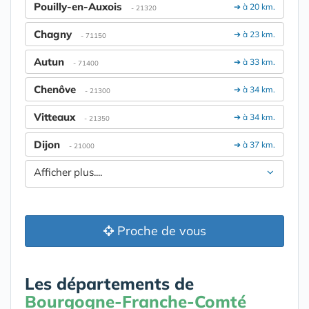
Pouilly-en-Auxois
➔ à 20 km.
- 21320
Chagny
➔ à 23 km.
- 71150
Autun
➔ à 33 km.
- 71400
Chenôve
➔ à 34 km.
- 21300
Vitteaux
➔ à 34 km.
- 21350
Dijon
➔ à 37 km.
- 21000
Afficher plus....
Proche de vous
Les départements de
Bourgogne-Franche-Comté