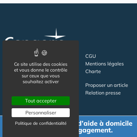
Suivez-nous
CGU
Mentions légales
Ce site utilise des cookies
et vous donne le contrôle
Charte
sur ceux que vous
souhaitez activer
Contact
Proposer un article
Newsletter
Relation presse
Publicité
Tout accepter
Personnaliser
Demande de devis d’aide à domicile
Politique de confidentialité
gratuit et sans engagement.