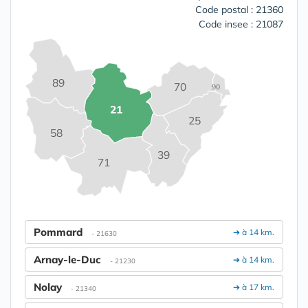
Code postal : 21360
Code insee : 21087
89
70
90
21
25
58
39
71
Pommard
➔ à 14 km.
- 21630
Arnay-le-Duc
➔ à 14 km.
- 21230
Nolay
➔ à 17 km.
- 21340