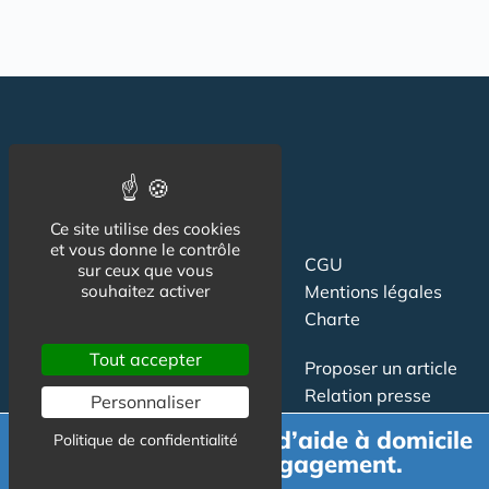
Ce site utilise des cookies
et vous donne le contrôle
Suivez-nous
CGU
sur ceux que vous
souhaitez activer
Mentions légales
Charte
Tout accepter
Contact
Proposer un article
Newsletter
Relation presse
Personnaliser
Publicité
Demande de devis d’aide à domicile
Politique de confidentialité
gratuit et sans engagement.