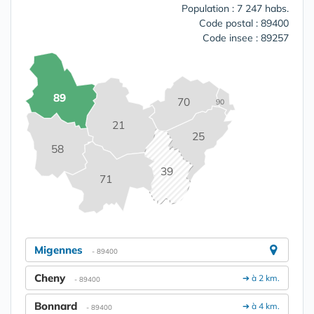
Population : 7 247 habs.
Code postal : 89400
Code insee : 89257
89
70
90
21
25
58
39
71
Migennes
- 89400
Cheny
➔ à 2 km.
- 89400
Bonnard
➔ à 4 km.
- 89400