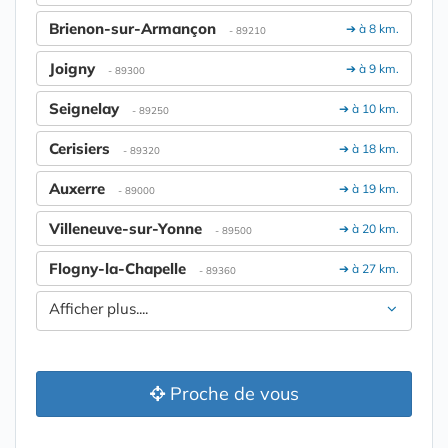
Brienon-sur-Armançon
➔ à 8 km.
- 89210
Joigny
➔ à 9 km.
- 89300
Seignelay
➔ à 10 km.
- 89250
Cerisiers
➔ à 18 km.
- 89320
Auxerre
➔ à 19 km.
- 89000
Villeneuve-sur-Yonne
➔ à 20 km.
- 89500
Flogny-la-Chapelle
➔ à 27 km.
- 89360
Afficher plus....
Proche de vous