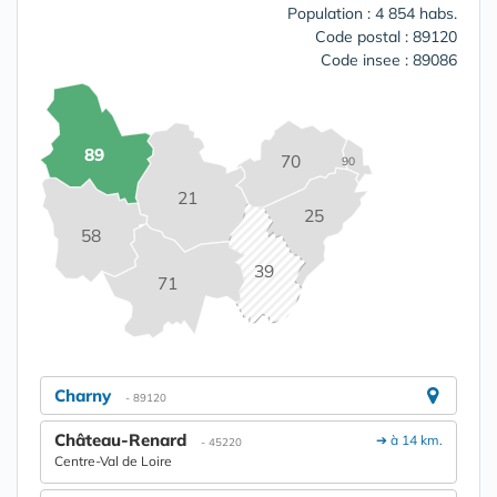
Population : 4 854 habs.
Code postal : 89120
Code insee : 89086
89
70
90
21
25
58
39
71
Charny
- 89120
Château-Renard
➔ à 14 km.
- 45220
Centre-Val de Loire