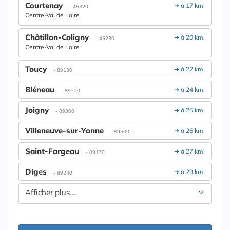
Courtenay
➔ à 17 km.
- 45320
Centre-Val de Loire
Châtillon-Coligny
➔ à 20 km.
- 45230
Centre-Val de Loire
Toucy
➔ à 22 km.
- 89130
Bléneau
➔ à 24 km.
- 89220
Joigny
➔ à 25 km.
- 89300
Villeneuve-sur-Yonne
➔ à 26 km.
- 89500
Saint-Fargeau
➔ à 27 km.
- 89170
Diges
➔ à 29 km.
- 89240
Afficher plus....