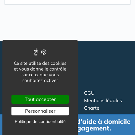
Ce site utilise des cookies
et vous donne le contrôle
sur ceux que vous
souhaitez activer
Suivez-nous
CGU
Tout accepter
Mentions légales
Charte
Personnaliser
Demande de devis d’aide à domicile
Contact
Proposer un article
Politique de confidentialité
gratuit et sans engagement.
Newsletter
Relation presse