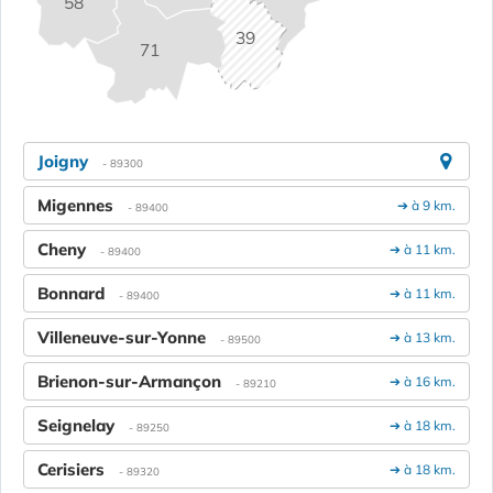
58
39
71
Joigny
- 89300
Migennes
➔ à 9 km.
- 89400
Cheny
➔ à 11 km.
- 89400
Bonnard
➔ à 11 km.
- 89400
Villeneuve-sur-Yonne
➔ à 13 km.
- 89500
Brienon-sur-Armançon
➔ à 16 km.
- 89210
Seignelay
➔ à 18 km.
- 89250
Cerisiers
➔ à 18 km.
- 89320