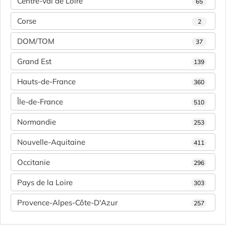
Centre-Val de Loire
65
Corse
2
DOM/TOM
37
Grand Est
139
Hauts-de-France
360
Île-de-France
510
Normandie
253
Nouvelle-Aquitaine
411
Occitanie
296
Pays de la Loire
303
Provence-Alpes-Côte-D'Azur
257