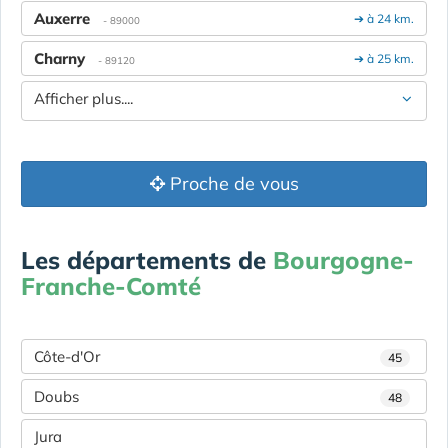
Auxerre
➔ à 24 km.
- 89000
Charny
➔ à 25 km.
- 89120
Afficher plus....
Proche de vous
Les départements de
Bourgogne-
Franche-Comté
Côte-d'Or
45
Doubs
48
Jura