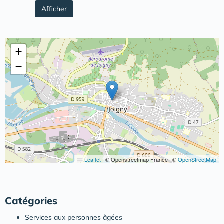
Afficher
+
−
Leaflet
|
© Openstreetmap France | ©
OpenStreetMap
Catégories
Services aux personnes âgées