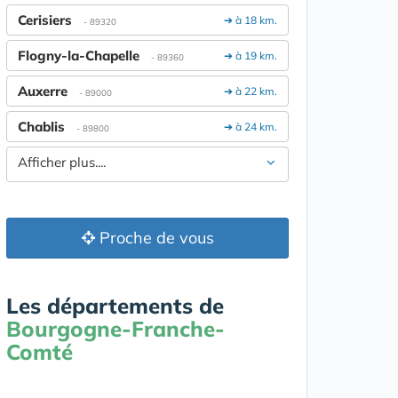
Cerisiers
➔ à 18 km.
- 89320
Flogny-la-Chapelle
➔ à 19 km.
- 89360
Auxerre
➔ à 22 km.
- 89000
Chablis
➔ à 24 km.
- 89800
Afficher plus....
Proche de vous
Les départements de
Bourgogne-Franche-
Comté