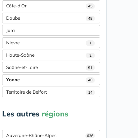
Côte-d'Or
45
Doubs
48
Jura
Nièvre
1
Haute-Saône
2
Saône-et-Loire
91
Yonne
40
Territoire de Belfort
14
Les autres
régions
Auvergne-Rhône-Alpes
636