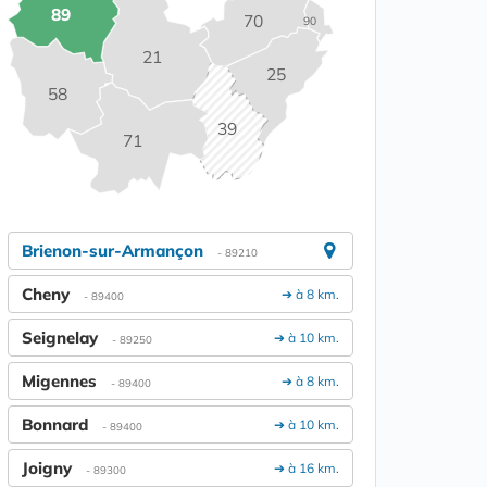
89
70
90
21
25
58
39
71
Brienon-sur-Armançon
- 89210
Cheny
➔ à 8 km.
- 89400
Seignelay
➔ à 10 km.
- 89250
Migennes
➔ à 8 km.
- 89400
Bonnard
➔ à 10 km.
- 89400
Joigny
➔ à 16 km.
- 89300