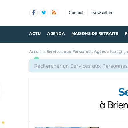
Panneau de gestion des cookies
Contact
Newsletter
ACTU
AGENDA
MAISONS DE RETRAITE
R
Accueil
»
Services aux Personnes Agées
»
Bourgogn
S
à Brie