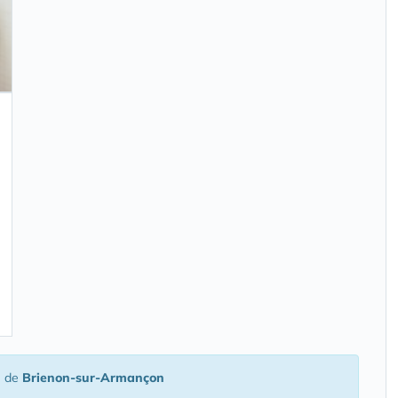
é de
Brienon-sur-Armançon