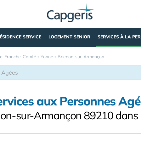
ÉSIDENCE SERVICE
LOGEMENT SENIOR
SERVICES À LA PE
e-Franche-Comté
»
Yonne
»
Brienon-sur-Armançon
ervices aux Personnes Agé
non-sur-Armançon 89210 dans 