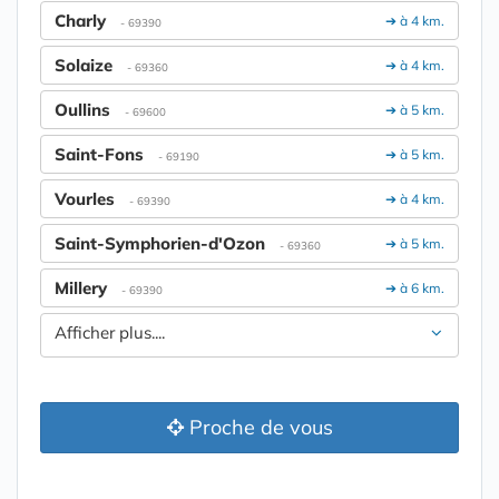
Charly
➔ à 4 km.
- 69390
Solaize
➔ à 4 km.
- 69360
Oullins
➔ à 5 km.
- 69600
Saint-Fons
➔ à 5 km.
- 69190
Vourles
➔ à 4 km.
- 69390
Saint-Symphorien-d'Ozon
➔ à 5 km.
- 69360
Millery
➔ à 6 km.
- 69390
Afficher plus....
Proche de vous