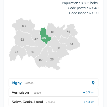
Population : 8 695 habs.
Code postal : 69540
Code insee : 69100
03
74
01
69
42
63
73
38
15
43
26
07
Irigny
- 69540
Vernaison
➔ à 3 km.
- 69390
Saint-Genis-Laval
➔ à 3 km.
- 69230