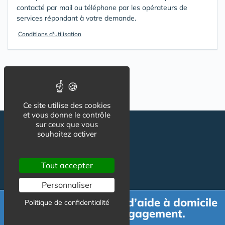
contacté par mail ou téléphone par les opérateurs de
services répondant à votre demande.
Conditions d'utilisation
Ce site utilise des cookies
et vous donne le contrôle
sur ceux que vous
souhaitez activer
Tout accepter
Personnaliser
Suivez-nous
CGU
Demande de devis d’aide à domicile
Politique de confidentialité
Mentions légales
gratuit et sans engagement.
Charte