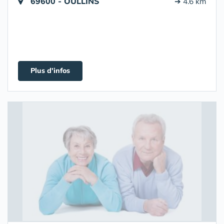
69600 - OULLINS
➔ 4.6 km
Plus d'infos