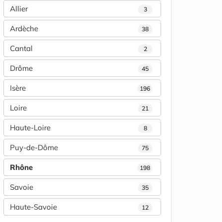
Allier
3
Ardèche
38
Cantal
2
Drôme
45
Isère
196
Loire
21
Haute-Loire
8
Puy-de-Dôme
75
Rhône
198
Savoie
35
Haute-Savoie
12