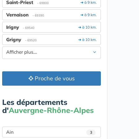
Saint-Priest
➔ à 9 km.
- 69800
Vernaison
➔ à 9 km.
- 69390
Irigny
➔ à 10 km.
- 69540
Grigny
➔ à 10 km.
- 69520
Afficher plus....
Proche de vous
Les départements
d'
Auvergne-Rhône-Alpes
Ain
3