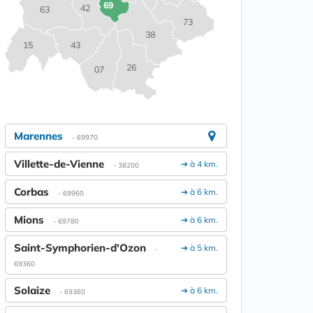
69
42
63
73
38
15
43
26
07
Marennes
- 69970
Villette-de-Vienne
➔ à 4 km.
- 38200
Corbas
➔ à 6 km.
- 69960
Mions
➔ à 6 km.
- 69780
Saint-Symphorien-d'Ozon
➔ à 5 km.
-
69360
Solaize
➔ à 6 km.
- 69360