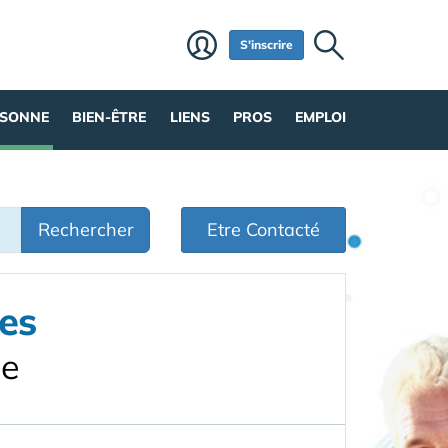
S'inscrire
RSONNE
BIEN-ÊTRE
LIENS
PROS
EMPLOI
Rechercher
Etre Contacté
es
ne