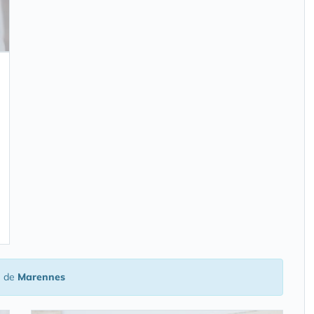
é de
Marennes