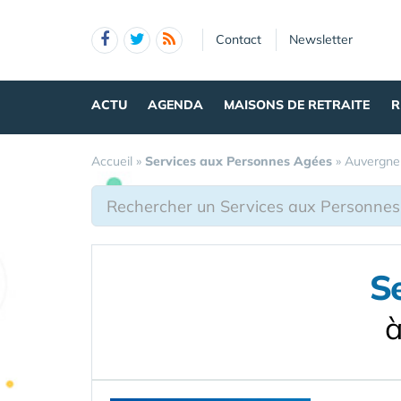
Panneau de gestion des cookies
Contact
Newsletter
ACTU
AGENDA
MAISONS DE RETRAITE
R
Accueil
»
Services aux Personnes Agées
»
Auvergne
S
à