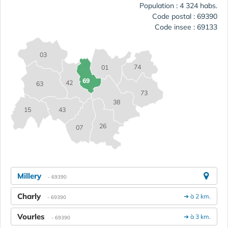
Population : 4 324 habs.
Code postal : 69390
Code insee : 69133
03
74
01
69
42
63
73
38
15
43
26
07
Millery
- 69390
Charly
➔ à 2 km.
- 69390
Vourles
➔ à 3 km.
- 69390