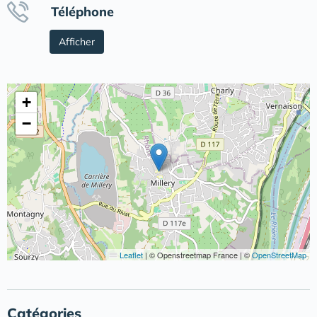
Téléphone
Afficher
+
−
Leaflet
|
© Openstreetmap France | ©
OpenStreetMap
Catégories