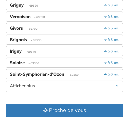
Grigny
➔ à 3 km.
- 69520
Vernaison
➔ à 3 km.
- 69390
Givors
➔ à 5 km.
- 69700
Brignais
➔ à 5 km.
- 69530
Irigny
➔ à 6 km.
- 69540
Solaize
➔ à 5 km.
- 69360
Saint-Symphorien-d'Ozon
➔ à 6 km.
- 69360
Afficher plus....
Proche de vous