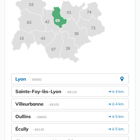
03
74
01
69
42
63
73
38
15
43
26
07
Lyon
- 69000
Sainte-Foy-lès-Lyon
➔ à 4 km.
- 69110
Villeurbanne
➔ à 4 km.
- 69100
Oullins
➔ à 5 km.
- 69600
Écully
➔ à 5 km.
- 69130