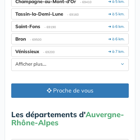
Champagne-au-Mont-d'Or
➔ à 5 km.
- 69410
Tassin-la-Demi-Lune
➔ à 5 km.
- 69160
Saint-Fons
➔ à 6 km.
- 69190
Bron
➔ à 6 km.
- 69500
Vénissieux
➔ à 7 km.
- 69200
Afficher plus....
Proche de vous
Les départements d'
Auvergne-
Rhône-Alpes