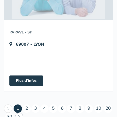
PAPAVL - SP
69007 - LYON
Plus d'infos
(courant)
1
2
3
4
5
6
7
8
9
10
20
30