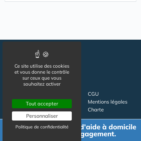
Ce site utilise des cookies
et vous donne le contrôle
sur ceux que vous
souhaitez activer
Suivez-nous
CGU
Mentions légales
Tout accepter
Charte
Personnaliser
Contact
Proposer un article
Demande de devis d’aide à domicile
Politique de confidentialité
Newsletter
Relation presse
gratuit et sans engagement.
Publicité