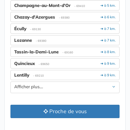
Champagne-au-Mont-d'Or
➔ à 5 km.
- 69410
Chazay-d'Azergues
➔ à 6 km.
- 69380
Écully
➔ à 7 km.
- 69130
Lozanne
➔ à 7 km.
- 69380
Tassin-la-Demi-Lune
➔ à 8 km.
- 69160
Quincieux
➔ à 9 km.
- 69650
Lentilly
➔ à 9 km.
- 69210
Afficher plus....
Proche de vous