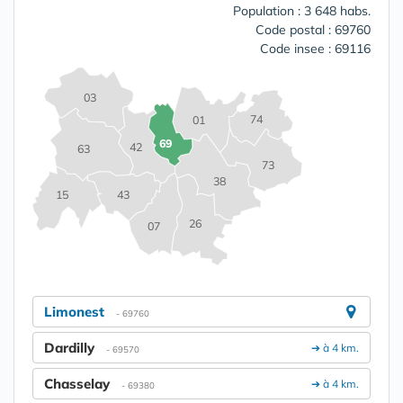
Population : 3 648 habs.
Code postal : 69760
Code insee : 69116
03
74
01
69
42
63
73
38
15
43
26
07
Limonest
- 69760
Dardilly
➔ à 4 km.
- 69570
Chasselay
➔ à 4 km.
- 69380