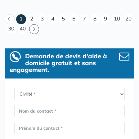
(courant)
1
2
3
4
5
6
7
8
9
10
20
30
40
Demande de devis d’aide à
domicile gratuit et sans
engagement.
Nom du contact *
Prénom du contact *