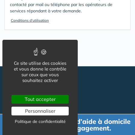
contacté par mail ou téléphone par les opérateurs de
services répondant à votre demande.
Conditions d'utilisation
Ce site utilise des cookies
et vous donne le contrôle
sur ceux que vous
souhaitez activer
Tout accepter
Personnaliser
Suivez-nous
CGU
Demande de devis d’aide à domicile
Politique de confidentialité
Mentions légales
gratuit et sans engagement.
Charte