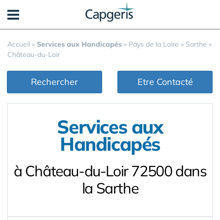
Panneau de gestion des cookies
Accueil
»
Services aux Handicapés
»
Pays de la Loire
»
Sarthe
»
Château-du-Loir
Rechercher
Etre Contacté
Services aux
Handicapés
à Château-du-Loir 72500 dans
la Sarthe