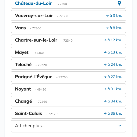
Château-du-Loir
- 72500
Vouvray-sur-Loir
➔ à 3 km.
- 72500
Vaas
➔ à 8 km.
- 72500
Chartre-sur-le-Loir
➔ à 12 km.
- 72340
Mayet
➔ à 13 km.
- 72360
Teloché
➔ à 24 km.
- 72220
Parigné-l'Évêque
➔ à 27 km.
- 72250
Noyant
➔ à 31 km.
- 49490
Changé
➔ à 34 km.
- 72560
Saint-Calais
➔ à 35 km.
- 72120
Afficher plus....