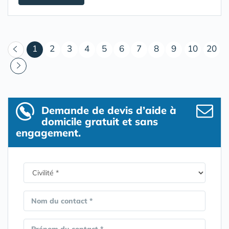
(courant)
1
2
3
4
5
6
7
8
9
10
20
Demande de devis d’aide à
domicile gratuit et sans
engagement.
Nom du contact *