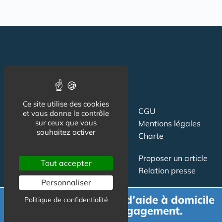
Ce site utilise des cookies
Suivez-nous
CGU
et vous donne le contrôle
sur ceux que vous
Mentions légales
souhaitez activer
Charte
Contact
Proposer un article
Tout accepter
Newsletter
Relation presse
Personnaliser
Publicité
Demande de devis d’aide à domicile
Politique de confidentialité
gratuit et sans engagement.