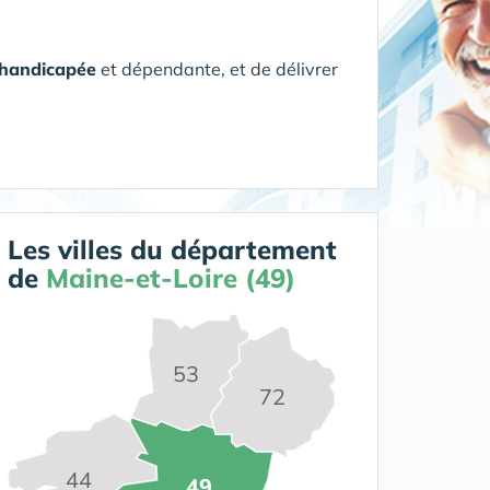
 handicapée
et dépendante, et de délivrer
Les villes du département
de
Maine-et-Loire (49)
53
72
44
49