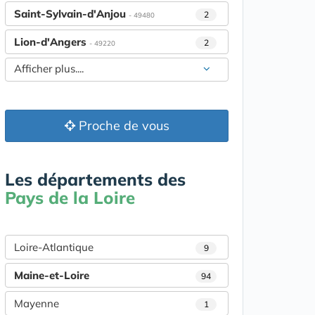
Saint-Sylvain-d'Anjou
2
- 49480
Lion-d'Angers
2
- 49220
Afficher plus....
Proche de vous
Les départements des
Pays de la Loire
Loire-Atlantique
9
Maine-et-Loire
94
Mayenne
1