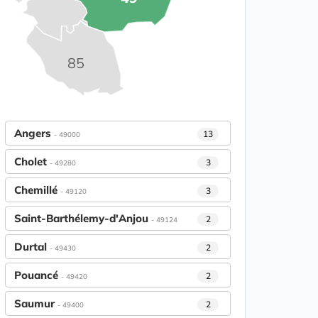
85
Angers
13
- 49000
Cholet
3
- 49280
Chemillé
3
- 49120
Saint-Barthélemy-d'Anjou
2
- 49124
Durtal
2
- 49430
Pouancé
2
- 49420
Saumur
2
- 49400