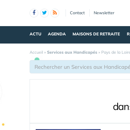
Panneau de gestion des cookies
Contact
Newsletter
ACTU
AGENDA
MAISONS DE RETRAITE
R
Accueil
»
Services aux Handicapés
»
Pays de la Loir
dan