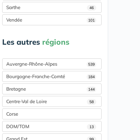
Sarthe
46
Vendée
101
Les autres
régions
Auvergne-Rhône-Alpes
539
Bourgogne-Franche-Comté
184
Bretagne
144
Centre-Val de Loire
58
Corse
DOM/TOM
13
Grand Est
99