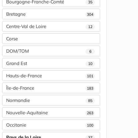
Bourgogne-Franche-Comté
35
Bretagne
304
Centre-Val de Loire
12
Corse
DOM/TOM
6
Grand Est
10
Hauts-de-France
101
Île-de-France
183
Normandie
85
Nouvelle-Aquitaine
263
Occitanie
100
Pays de la Loire
37