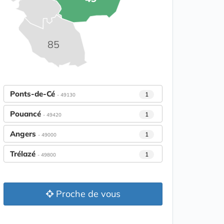
85
Ponts-de-Cé
1
- 49130
Pouancé
1
- 49420
Angers
1
- 49000
Trélazé
1
- 49800
Proche de vous