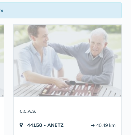
re
C.C.A.S.
44150 - ANETZ
➔ 40.49 km