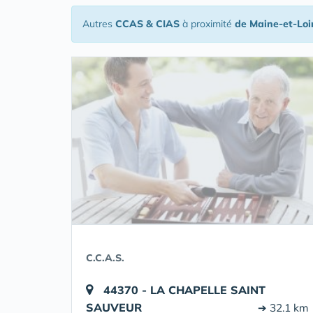
Autres
CCAS & CIAS
à proximité
de Maine-et-Loi
C.C.A.S.
44370 - LA CHAPELLE SAINT
SAUVEUR
➔ 32.1 km