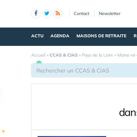
Panneau de gestion des cookies
Contact
Newsletter
ACTU
AGENDA
MAISONS DE RETRAITE
R
Accueil
»
CCAS & CIAS
»
Pays de la Loire
»
Maine-et-
dan