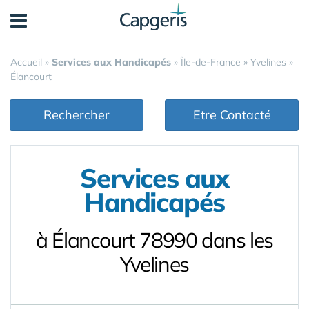
Panneau de gestion des cookies
Accueil
»
Services aux Handicapés
»
Île-de-France
»
Yvelines
»
Élancourt
Rechercher
Etre Contacté
Services aux
Handicapés
à Élancourt 78990 dans les
Yvelines