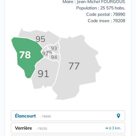
Maire : Jean-Michel FOURGOUS
Population : 25 575 habs.
Code postal : 78990
Code insee : 78208
95
93
78
75
92
94
77
91
Élancourt
- 78990
Verrière
➔ à 3 km.
- 78320