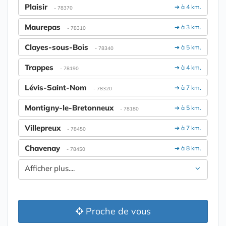
Plaisir
➔ à 4 km.
- 78370
Maurepas
➔ à 3 km.
- 78310
Clayes-sous-Bois
➔ à 5 km.
- 78340
Trappes
➔ à 4 km.
- 78190
Lévis-Saint-Nom
➔ à 7 km.
- 78320
Montigny-le-Bretonneux
➔ à 5 km.
- 78180
Villepreux
➔ à 7 km.
- 78450
Chavenay
➔ à 8 km.
- 78450
Afficher plus....
Proche de vous