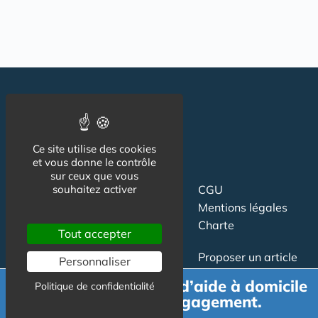
Ce site utilise des cookies
et vous donne le contrôle
sur ceux que vous
Suivez-nous
CGU
souhaitez activer
Mentions légales
Charte
Tout accepter
Contact
Proposer un article
Personnaliser
Newsletter
Relation presse
Demande de devis d’aide à domicile
Politique de confidentialité
Publicité
gratuit et sans engagement.