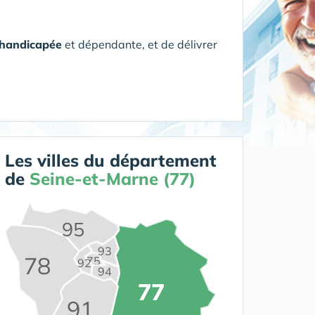
 handicapée
et dépendante, et de délivrer
Les villes du département
de
Seine-et-Marne (77)
95
93
78
75
92
94
77
91