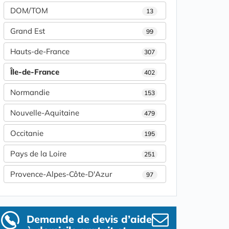
DOM/TOM
13
Grand Est
99
Hauts-de-France
307
Île-de-France
402
Normandie
153
Nouvelle-Aquitaine
479
Occitanie
195
Pays de la Loire
251
Provence-Alpes-Côte-D'Azur
97
Demande de devis d’aide