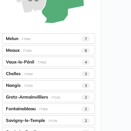
Melun
7
- 77000
Meaux
6
- 77100
Vaux-le-Pénil
4
- 77000
Chelles
3
- 77500
Nangis
3
- 77370
Gretz-Armainvilliers
2
- 77220
Fontainebleau
2
- 77300
Savigny-le-Temple
2
- 77176