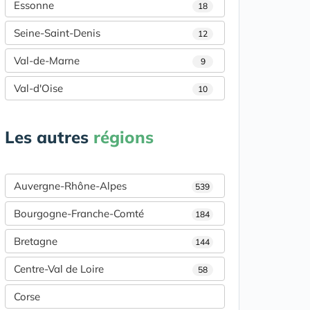
Essonne
18
Seine-Saint-Denis
12
Val-de-Marne
9
Val-d'Oise
10
Les autres
régions
Auvergne-Rhône-Alpes
539
Bourgogne-Franche-Comté
184
Bretagne
144
Centre-Val de Loire
58
Corse