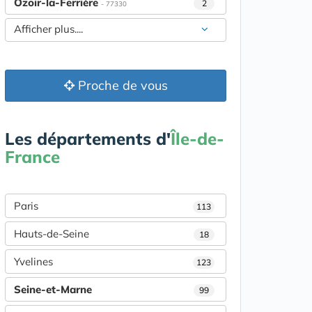
Ozoir-la-Ferrière
2
- 77330
Afficher plus....
Proche de vous
Les départements d'
Île-de-
France
Paris
113
Hauts-de-Seine
18
Yvelines
123
Seine-et-Marne
99