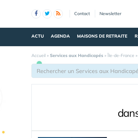
Panneau de gestion des cookies
Contact
Newsletter
ACTU
AGENDA
MAISONS DE RETRAITE
R
Accueil
»
Services aux Handicapés
»
Île-de-France
dans