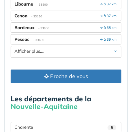
Libourne
➔ à 37 km.
- 33500
Cenon
➔ à 37 km.
- 33150
Bordeaux
➔ à 38 km.
- 33000
Pessac
➔ à 39 km.
- 33600
Afficher plus....
Proche de vous
Les départements de la
Nouvelle-Aquitaine
Charente
5