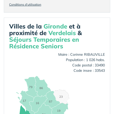
Conditions d'utilisation
Villes de la
Gironde
et à
proximité de
Verdelais
&
Séjours Temporaires en
Résidence Seniors
Maire : Corinne RIBAUVILLE
Population : 1 026 habs.
Code postal : 33490
Code insee : 33543
79
86
23
17
87
16
19