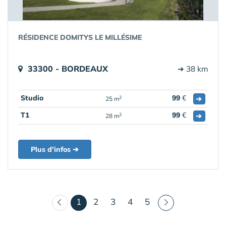
RÉSIDENCE DOMITYS LE MILLÉSIME
33300 - BORDEAUX
➔ 38 km
Studio
99
€
➔
2
25 m
T1
99
€
➔
2
28 m
Plus d'infos ➔
(courant)
1
2
3
4
5