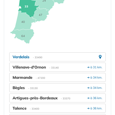
24
33
47
40
64
Verdelais
- 33490
Villenave-d'Ornon
➔ à 31 km.
- 33140
Marmande
➔ à 34 km.
- 47200
Bègles
➔ à 34 km.
- 33130
Artigues-près-Bordeaux
➔ à 36 km.
- 33370
Talence
➔ à 36 km.
- 33400