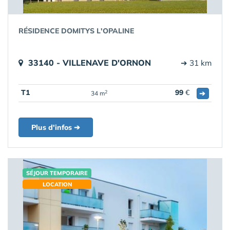
RÉSIDENCE DOMITYS L'OPALINE
33140 - VILLENAVE D'ORNON
➔ 31 km
T1
99
€
➔
2
34 m
Plus d'infos ➔
SÉJOUR TEMPORAIRE
LOCATION