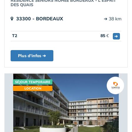
RÉSIDENCE SENIORS NOHÉE BORDEAUX - L'ESPRIT
DES QUAIS
33300 - BORDEAUX
➔ 38 km
T2
85
€
➔
Plus d'infos ➔
SÉJOUR TEMPORAIRE
LOCATION