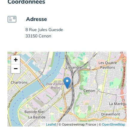
Coordonnées
Adresse
8 Rue Jules Guesde
33150 Cenon
+
−
Leaflet
|
© Openstreetmap France | ©
OpenStreetMap