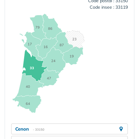
Code postal : 33150
Code insee : 33119
79
86
23
17
87
16
19
24
33
47
40
64
Cenon
- 33150