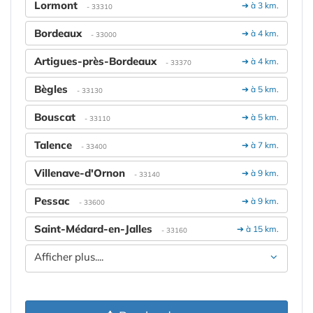
Lormont
➔ à 3 km.
- 33310
Bordeaux
➔ à 4 km.
- 33000
Artigues-près-Bordeaux
➔ à 4 km.
- 33370
Bègles
➔ à 5 km.
- 33130
Bouscat
➔ à 5 km.
- 33110
Talence
➔ à 7 km.
- 33400
Villenave-d'Ornon
➔ à 9 km.
- 33140
Pessac
➔ à 9 km.
- 33600
Saint-Médard-en-Jalles
➔ à 15 km.
- 33160
Afficher plus....