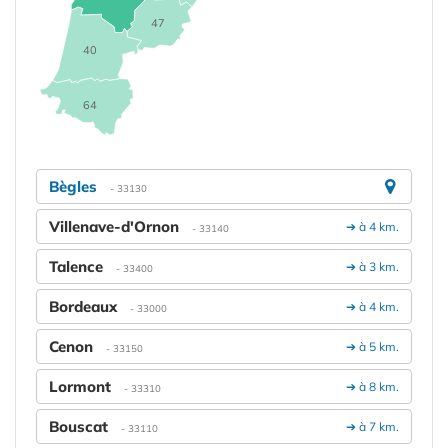
47
40
64
Bègles
- 33130
Villenave-d'Ornon
➔ à 4 km.
- 33140
Talence
➔ à 3 km.
- 33400
Bordeaux
➔ à 4 km.
- 33000
Cenon
➔ à 5 km.
- 33150
Lormont
➔ à 8 km.
- 33310
Bouscat
➔ à 7 km.
- 33110