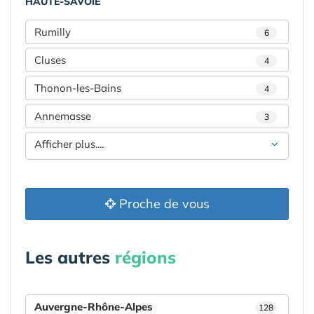
HAUTE-SAVOIE
Rumilly
6
Cluses
4
Thonon-les-Bains
4
Annemasse
3
Afficher plus....
Proche de vous
Les autres
régions
Auvergne-Rhône-Alpes
128