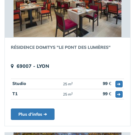
RÉSIDENCE DOMITYS "LE PONT DES LUMIÈRES"
69007 - LYON
Studio
99
€
➔
2
25 m
T1
99
€
➔
2
25 m
Plus d'infos ➔