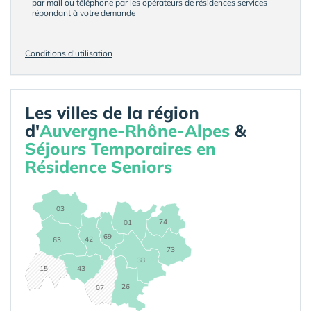
par mail ou téléphone par les opérateurs de résidences services
répondant à votre demande
Conditions d'utilisation
Les villes de la région
d'
Auvergne-Rhône-Alpes
&
Séjours Temporaires en
Résidence Seniors
03
74
01
69
42
63
73
38
15
43
26
07