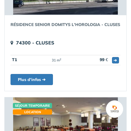
RÉSIDENCE SENIOR DOMITYS L'HOROLOGIA - CLUSES
74300 - CLUSES
T1
99
€
➔
2
31 m
Plus d'infos ➔
SÉJOUR TEMPORAIRE
LOCATION