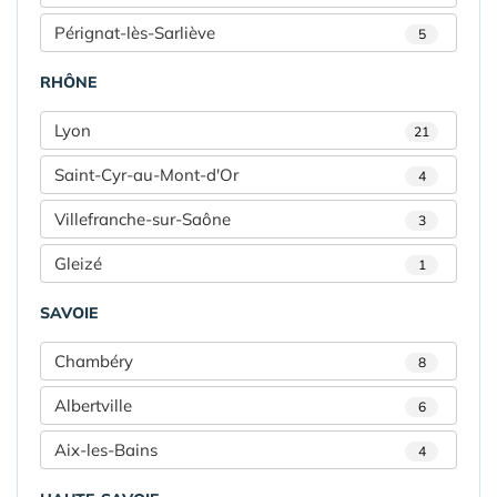
Pérignat-lès-Sarliève
5
RHÔNE
Lyon
21
Saint-Cyr-au-Mont-d'Or
4
Villefranche-sur-Saône
3
Gleizé
1
SAVOIE
Chambéry
8
Albertville
6
Aix-les-Bains
4