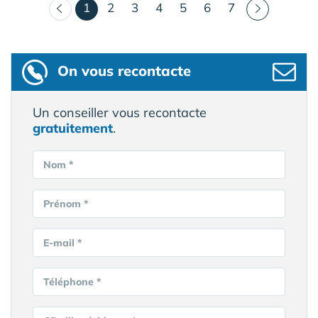
(courant)
1
2
3
4
5
6
7
On vous recontacte
Un conseiller vous recontacte
gratuitement
.
Nom *
Prénom *
E-mail *
Téléphone *