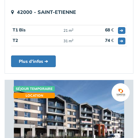
42000 - SAINT-ETIENNE
T1 Bis
68
€
➔
2
21 m
T2
74
€
➔
2
31 m
Plus d'infos ➔
SÉJOUR TEMPORAIRE
LOCATION