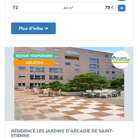
T2
79
€
➔
2
44 m
Plus d'infos ➔
SÉJOUR TEMPORAIRE
LOCATION
RÉSIDENCE LES JARDINS D'ARCADIE DE SAINT-
ETIENNE