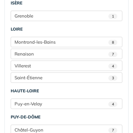
ISÈRE
Grenoble
1
LOIRE
Montrond-les-Bains
8
Renaison
7
Villerest
4
Saint-Étienne
3
HAUTE-LOIRE
Puy-en-Velay
4
PUY-DE-DÔME
Châtel-Guyon
7