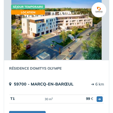
SÉJOUR TEMPORAIRE
LOCATION
RÉSIDENCE DOMITYS OLYMPE
59700 - MARCQ-EN-BARŒUL
➔ 6 km
T1
99
€
➔
2
30 m