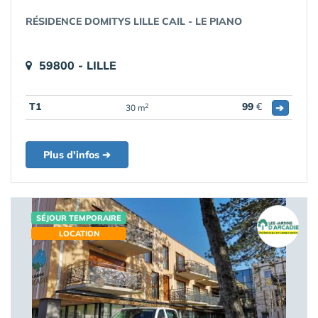
RÉSIDENCE DOMITYS LILLE CAIL - LE PIANO
59800 - LILLE
T1
99
€
➔
2
30 m
Plus d'infos ➔
SÉJOUR TEMPORAIRE
LOCATION