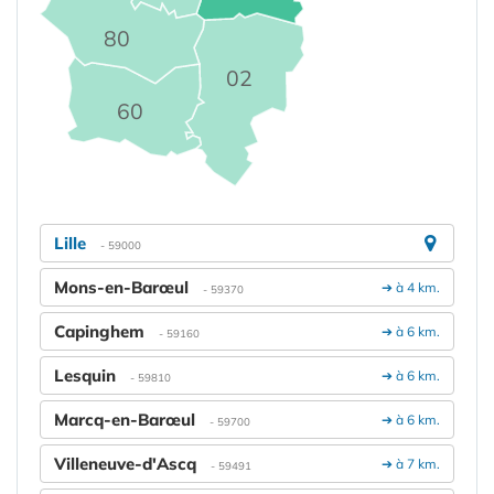
80
02
60
Lille
- 59000
Mons-en-Barœul
➔ à 4 km.
- 59370
Capinghem
➔ à 6 km.
- 59160
Lesquin
➔ à 6 km.
- 59810
Marcq-en-Barœul
➔ à 6 km.
- 59700
Villeneuve-d'Ascq
➔ à 7 km.
- 59491