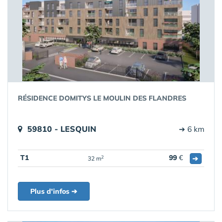
RÉSIDENCE DOMITYS LE MOULIN DES FLANDRES
59810 - LESQUIN
➔ 6 km
T1
99
€
➔
2
32 m
Plus d'infos ➔