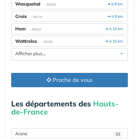
Wasquehal
➔ à 8 km.
- 59290
Croix
➔ à 9 km.
- 59170
Hem
➔ à 10 km.
- 59510
Wattrelos
➔ à 15 km.
- 59150
Afficher plus....
Proche de vous
Les départements des
Hauts-
de-France
Aisne
11