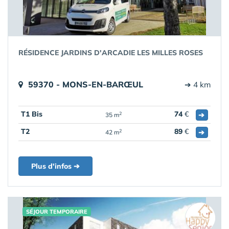
RÉSIDENCE JARDINS D'ARCADIE LES MILLES ROSES
59370 - MONS-EN-BARŒUL
➔ 4 km
T1 Bis
74
€
➔
2
35 m
T2
89
€
➔
2
42 m
Plus d'infos ➔
SÉJOUR TEMPORAIRE