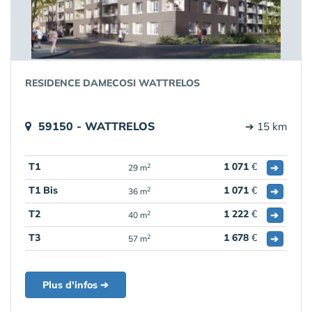
RESIDENCE DAMECOSI WATTRELOS
59150 - WATTRELOS
➔ 15 km
T1
1 071
€
➔
2
29 m
T1 Bis
1 071
€
➔
2
36 m
T2
1 222
€
➔
2
40 m
T3
1 678
€
➔
2
57 m
Plus d'infos ➔