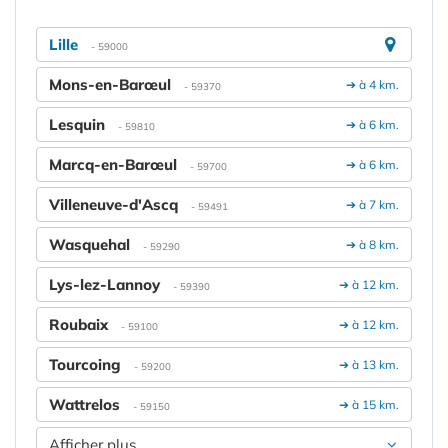
Lille
- 59000
Mons-en-Barœul
➔ à 4 km.
- 59370
Lesquin
➔ à 6 km.
- 59810
Marcq-en-Barœul
➔ à 6 km.
- 59700
Villeneuve-d'Ascq
➔ à 7 km.
- 59491
Wasquehal
➔ à 8 km.
- 59290
Lys-lez-Lannoy
➔ à 12 km.
- 59390
Roubaix
➔ à 12 km.
- 59100
Tourcoing
➔ à 13 km.
- 59200
Wattrelos
➔ à 15 km.
- 59150
Afficher plus....