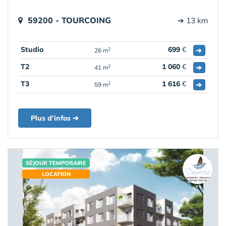
59200 - TOURCOING
➔ 13 km
Studio
699
€
➔
2
26 m
T2
1 060
€
➔
2
41 m
T3
1 616
€
➔
2
59 m
Plus d'infos ➔
SÉJOUR TEMPORAIRE
LOCATION