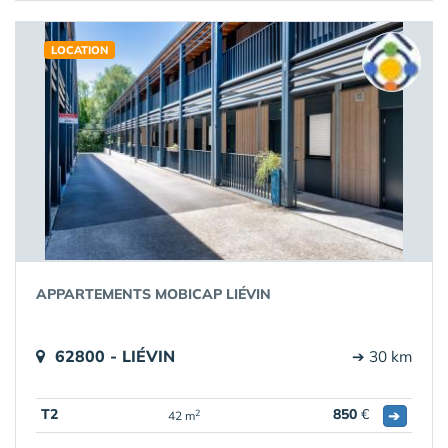
LOCATION
APPARTEMENTS MOBICAP LIÉVIN
62800 - LIÉVIN
➔ 30 km
T2
850
€
➔
2
42 m