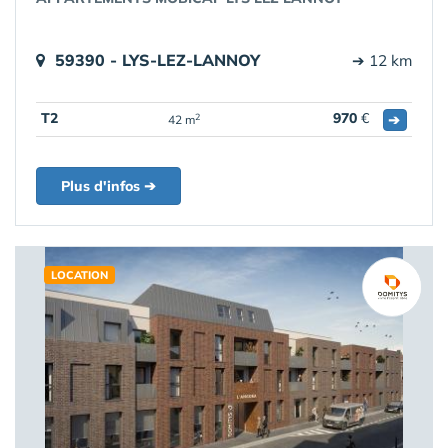
59390 - LYS-LEZ-LANNOY
➔ 12 km
T2
970
€
➔
2
42 m
Plus d'infos ➔
LOCATION