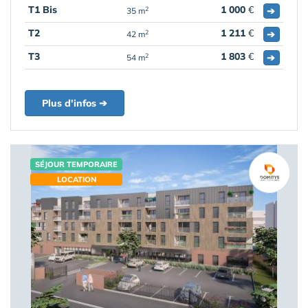
T1 Bis
1 000
€
➔
2
35 m
T2
1 211
€
➔
2
42 m
T3
1 803
€
➔
2
54 m
Plus d'infos ➔
SÉJOUR TEMPORAIRE
LOCATION