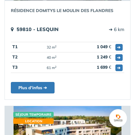
RÉSIDENCE DOMITYS LE MOULIN DES FLANDRES
59810 - LESQUIN
➔ 6 km
T1
1 049
€
➔
2
32 m
T2
1 249
€
➔
2
40 m
T3
1 699
€
➔
2
61 m
Plus d'infos ➔
SÉJOUR TEMPORAIRE
LOCATION