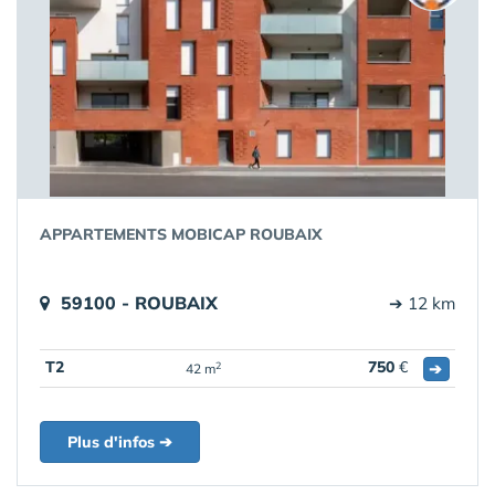
APPARTEMENTS MOBICAP ROUBAIX
59100 - ROUBAIX
➔ 12 km
T2
750
€
➔
2
42 m
Plus d'infos ➔