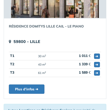
RÉSIDENCE DOMITYS LILLE CAIL - LE PIANO
59800 - LILLE
T1
1 011
€
➔
2
30 m
T2
1 339
€
➔
2
43 m
T3
1 589
€
➔
2
61 m
Plus d'infos ➔