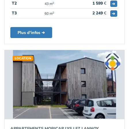
T2
1 599
€
➔
2
43 m
T3
2 249
€
➔
2
60 m
Plus d'infos ➔
LOCATION
APPARTEMENTS MOBICAP LYS LEZ LANNOY