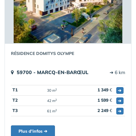
RÉSIDENCE DOMITYS OLYMPE
59700 - MARCQ-EN-BARŒUL
➔ 6 km
T1
1 349
€
➔
2
30 m
T2
1 599
€
➔
2
42 m
T3
2 249
€
➔
2
61 m
Plus d'infos ➔