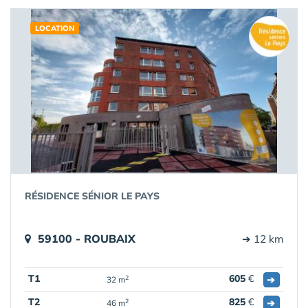
LOCATION
RÉSIDENCE SÉNIOR LE PAYS
59100 - ROUBAIX
➔ 12 km
T1
605
€
➔
2
32 m
T2
825
€
➔
2
46 m