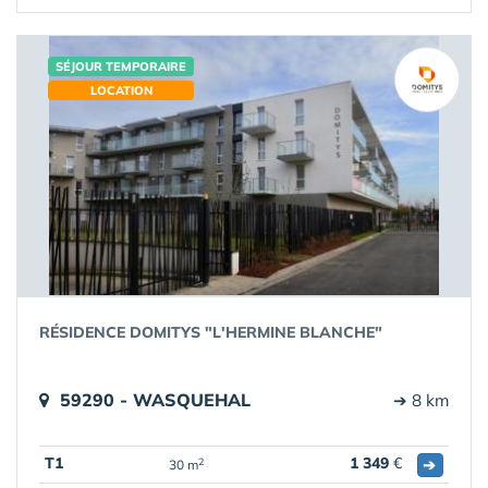
SÉJOUR TEMPORAIRE
LOCATION
RÉSIDENCE DOMITYS "L'HERMINE BLANCHE"
59290 - WASQUEHAL
➔ 8 km
T1
1 349
€
➔
2
30 m