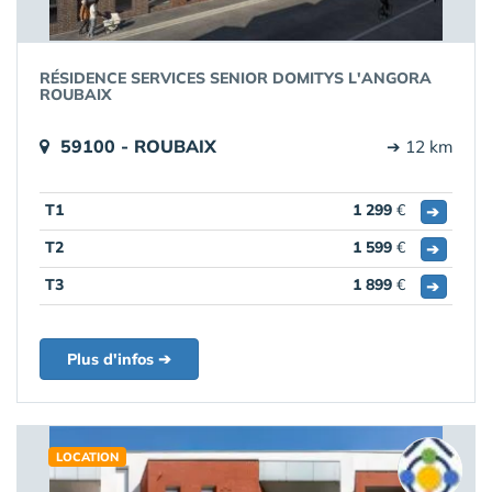
RÉSIDENCE SERVICES SENIOR DOMITYS L'ANGORA
ROUBAIX
59100 - ROUBAIX
➔ 12 km
T1
1 299
€
➔
T2
1 599
€
➔
T3
1 899
€
➔
Plus d'infos ➔
LOCATION