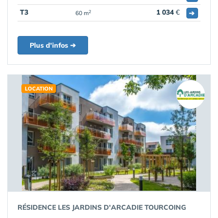
T3
1 034
€
➔
2
60 m
Plus d'infos ➔
LOCATION
RÉSIDENCE LES JARDINS D'ARCADIE TOURCOING