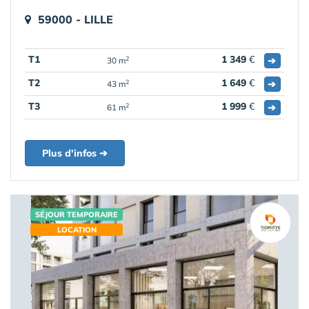
59000 - LILLE
T1
1 349
€
➔
2
30 m
T2
1 649
€
➔
2
43 m
T3
1 999
€
➔
2
61 m
Plus d'infos ➔
SÉJOUR TEMPORAIRE
LOCATION