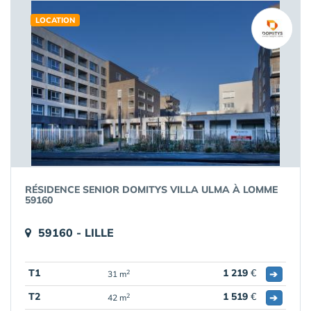
LOCATION
RÉSIDENCE SENIOR DOMITYS VILLA ULMA À LOMME
59160
59160 - LILLE
T1
1 219
€
➔
2
31 m
T2
1 519
€
➔
2
42 m