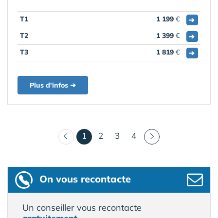
T1
1 199
€
➔
T2
1 399
€
➔
T3
1 819
€
➔
Plus d'infos ➔
(courant)
1
2
3
4
On vous recontacte
Un conseiller vous recontacte