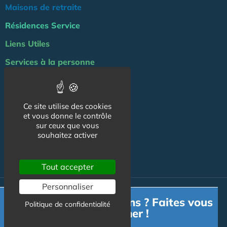
Maisons de retraite
Résidences Service
Liens Utiles
Services à la personne
Logement Senior
Bien-être
Ce site utilise des cookies
et vous donne le contrôle
Emploi & formation
sur ceux que vous
Professionnels
souhaitez activer
NOS AUTRES SITES :
Tout accepter
Personnaliser
© Australis 2026 - Tous droits réservés. //
Gestion des cookies
Besoin d'informations ? Faites vous
Politique de confidentialité
accompagner !