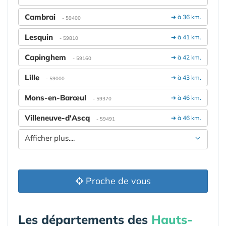
Cambrai
➔ à 36 km.
- 59400
Lesquin
➔ à 41 km.
- 59810
Capinghem
➔ à 42 km.
- 59160
Lille
➔ à 43 km.
- 59000
Mons-en-Barœul
➔ à 46 km.
- 59370
Villeneuve-d'Ascq
➔ à 46 km.
- 59491
Afficher plus....
Proche de vous
Les départements des
Hauts-