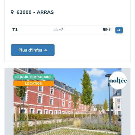
62000 - ARRAS
T1
99
€
➔
2
33 m
Plus d'infos ➔
SÉJOUR TEMPORAIRE
LOCATION