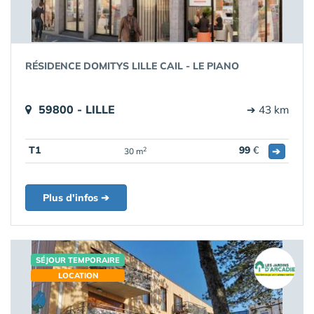
RÉSIDENCE DOMITYS LILLE CAIL - LE PIANO
59800 - LILLE
➔ 43 km
T1
99
€
➔
2
30 m
Plus d'infos ➔
SÉJOUR TEMPORAIRE
LOCATION