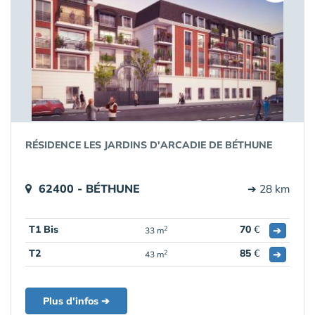
RÉSIDENCE LES JARDINS D'ARCADIE DE BÉTHUNE
62400 - BÉTHUNE
➔ 28 km
T1 Bis
70
€
➔
2
33 m
T2
85
€
➔
2
43 m
Plus d'infos ➔