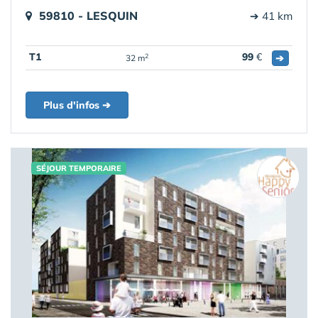
59810 - LESQUIN
➔ 41 km
T1
99
€
➔
2
32 m
Plus d'infos ➔
SÉJOUR TEMPORAIRE