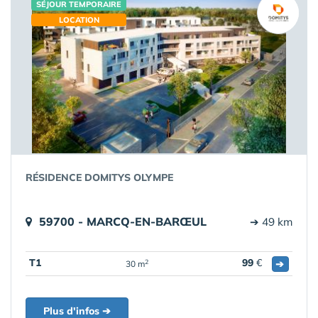
SÉJOUR TEMPORAIRE
LOCATION
RÉSIDENCE DOMITYS OLYMPE
59700 - MARCQ-EN-BARŒUL
➔ 49 km
T1
99
€
➔
2
30 m
Plus d'infos ➔