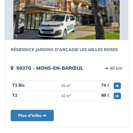
RÉSIDENCE JARDINS D'ARCADIE LES MILLES ROSES
59370 - MONS-EN-BARŒUL
➔ 46 km
T1 Bis
74
€
➔
2
35 m
T2
89
€
➔
2
42 m
Plus d'infos ➔