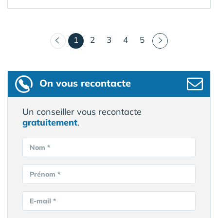
(courant)
1
2
3
4
5
On vous recontacte
Un conseiller vous recontacte
gratuitement
.
Nom *
Prénom *
E-mail *