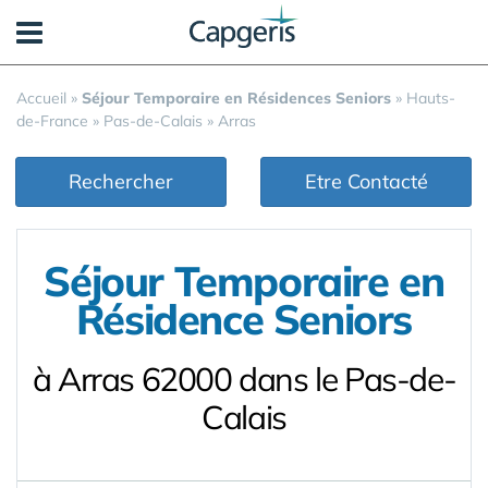
Panneau de gestion des cookies
Accueil
»
Séjour Temporaire en Résidences Seniors
»
Hauts-
de-France
»
Pas-de-Calais
»
Arras
Rechercher
Etre Contacté
Séjour Temporaire en
Résidence Seniors
à Arras 62000 dans le Pas-de-
Calais