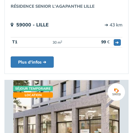
RÉSIDENCE SENIOR L'AGAPANTHE LILLE
59000 - LILLE
➔ 43 km
T1
99
€
➔
2
30 m
Plus d'infos ➔
SÉJOUR TEMPORAIRE
LOCATION