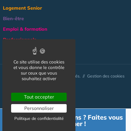
Logement Senior
Bien-être
Emploi & formation
Professionnels
NOS AUTRES SITES :
Ce site utilise des cookies
et vous donne le contrôle
sur ceux que vous
© Australis 2026 - Tous droits réservés. //
Gestion des cookies
souhaitez activer
Tout accepter
Personnaliser
Besoin d'informations ? Faites vous
Politique de confidentialité
accompagner !