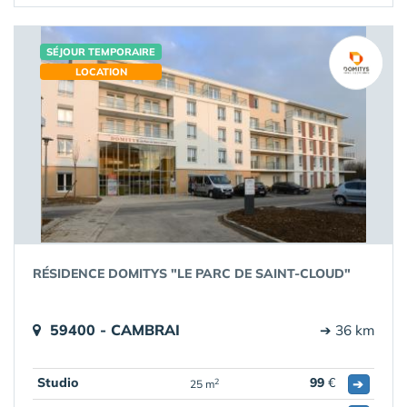
SÉJOUR TEMPORAIRE
LOCATION
RÉSIDENCE DOMITYS "LE PARC DE SAINT-CLOUD"
59400 - CAMBRAI
➔ 36 km
Studio
99
€
➔
2
25 m