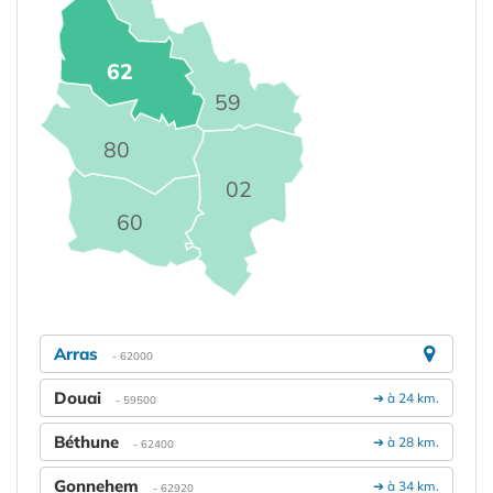
62
59
80
02
60
Arras
- 62000
Douai
➔ à 24 km.
- 59500
Béthune
➔ à 28 km.
- 62400
Gonnehem
➔ à 34 km.
- 62920