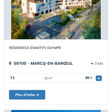
RÉSIDENCE DOMITYS OLYMPE
59700 - MARCQ-EN-BARŒUL
➔ 3 km
T1
99
€
➔
2
30 m
Plus d'infos ➔