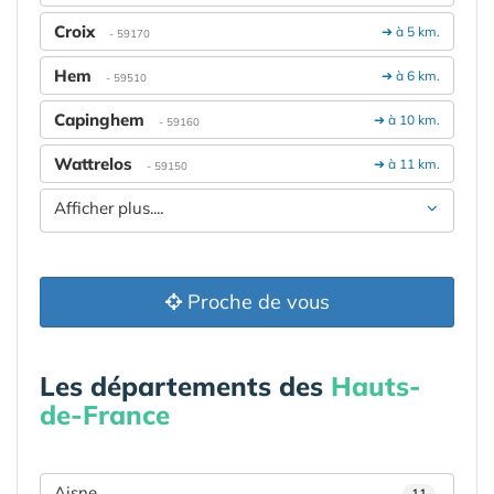
Croix
➔ à 5 km.
- 59170
Hem
➔ à 6 km.
- 59510
Capinghem
➔ à 10 km.
- 59160
Wattrelos
➔ à 11 km.
- 59150
Afficher plus....
Proche de vous
Les départements des
Hauts-
de-France
Aisne
11