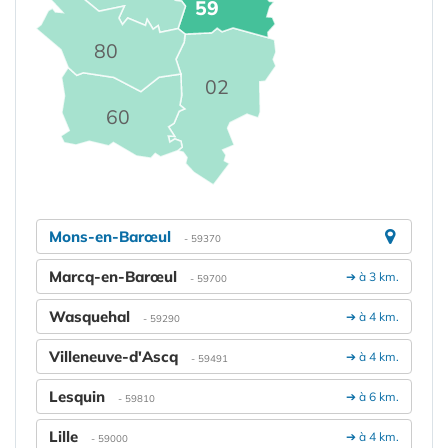
59
80
02
60
Mons-en-Barœul
- 59370
Marcq-en-Barœul
➔ à 3 km.
- 59700
Wasquehal
➔ à 4 km.
- 59290
Villeneuve-d'Ascq
➔ à 4 km.
- 59491
Lesquin
➔ à 6 km.
- 59810
Lille
➔ à 4 km.
- 59000