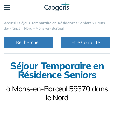
Panneau de gestion des cookies
Accueil
»
Séjour Temporaire en Résidences Seniors
»
Hauts-
de-France
»
Nord
»
Mons-en-Barœul
Rechercher
Etre Contacté
Séjour Temporaire en
Résidence Seniors
à Mons-en-Barœul 59370 dans
le Nord