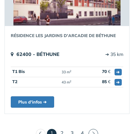
RÉSIDENCE LES JARDINS D'ARCADIE DE BÉTHUNE
62400 - BÉTHUNE
➔ 35 km
T1 Bis
70
€
➔
2
33 m
T2
85
€
➔
2
43 m
Plus d'infos ➔
(courant)
1
2
3
4