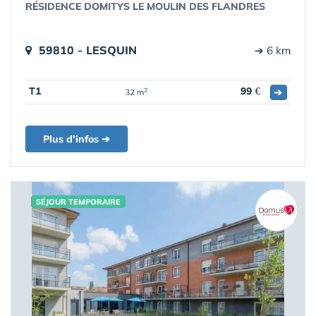
RÉSIDENCE DOMITYS LE MOULIN DES FLANDRES
59810 - LESQUIN
➔ 6 km
T1
99
€
➔
2
32 m
Plus d'infos ➔
SÉJOUR TEMPORAIRE