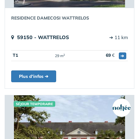
RESIDENCE DAMECOSI WATTRELOS
59150 - WATTRELOS
➔ 11 km
T1
69
€
➔
2
29 m
Plus d'infos ➔
SÉJOUR TEMPORAIRE