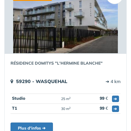
RÉSIDENCE DOMITYS "L'HERMINE BLANCHE"
59290 - WASQUEHAL
➔ 4 km
Studio
99
€
➔
2
25 m
T1
99
€
➔
2
30 m
Plus d'infos ➔