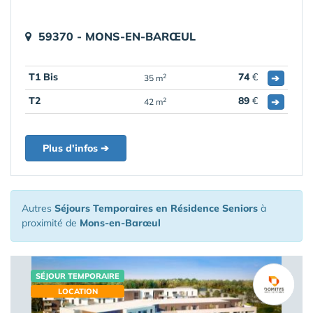
59370 - MONS-EN-BARŒUL
T1 Bis
74
€
➔
2
35 m
T2
89
€
➔
2
42 m
Plus d'infos ➔
Autres
Séjours Temporaires en Résidence Seniors
à
proximité de
Mons-en-Barœul
SÉJOUR TEMPORAIRE
LOCATION