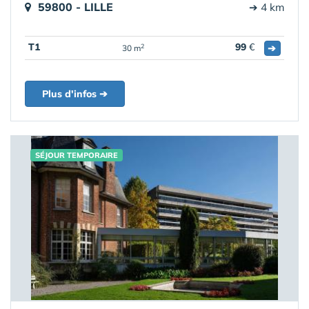
59800 - LILLE
➔ 4 km
T1
99
€
➔
2
30 m
Plus d'infos ➔
SÉJOUR TEMPORAIRE