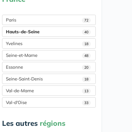
Paris
72
Hauts-de-Seine
40
Yvelines
18
Seine-et-Marne
48
Essonne
20
Seine-Saint-Denis
18
Val-de-Marne
13
Val-d'Oise
33
Les autres
régions