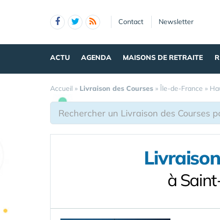
Panneau de gestion des cookies
Contact
Newsletter
ACTU
AGENDA
MAISONS DE RETRAITE
R
Accueil
»
Livraison des Courses
»
Île-de-France
»
Ha
Livraiso
à Sain