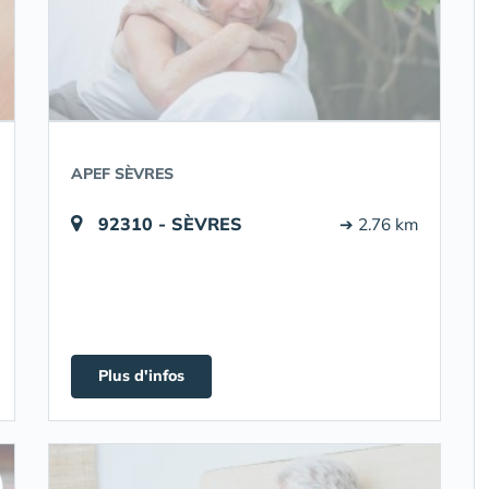
APEF SÈVRES
92310 - SÈVRES
➔ 2.76 km
Plus d'infos