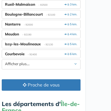
Rueil-Malmaison
➔ à 3 km.
- 92500
Boulogne-Billancourt
➔ à 2 km.
- 92100
Nanterre
➔ à 5 km.
- 92000
Meudon
➔ à 4 km.
- 92190
Issy-les-Moulineaux
➔ à 5 km.
- 92130
Courbevoie
➔ à 6 km.
- 92400
Afficher plus....
Proche de vous
Les départements d'
Île-de-
France