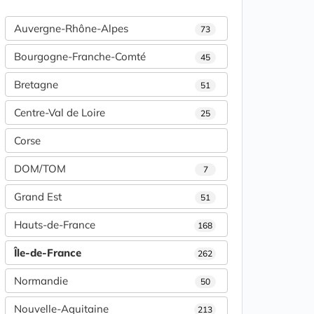
Auvergne-Rhône-Alpes
73
Bourgogne-Franche-Comté
45
Bretagne
51
Centre-Val de Loire
25
Corse
DOM/TOM
7
Grand Est
51
Hauts-de-France
168
Île-de-France
262
Normandie
50
Nouvelle-Aquitaine
213