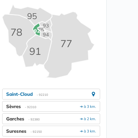
95
93
78
75
92
94
77
91
Saint-Cloud
- 92210
Sèvres
➔ à 3 km.
- 92310
Garches
➔ à 2 km.
- 92380
Suresnes
➔ à 3 km.
- 92150