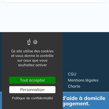
Ce site utilise des cookies
et vous donne le contrôle
sur ceux que vous
souhaitez activer
Suivez-nous
CGU
Mentions légales
Tout accepter
Charte
Personnaliser
Contact
Proposer un article
Demande de devis d’aide à domicile
Politique de confidentialité
gratuit et sans engagement.
Newsletter
Relation presse