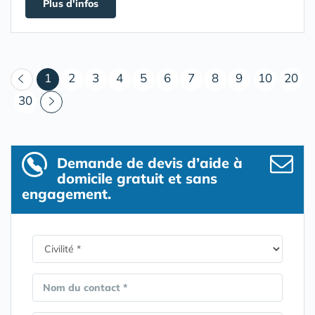
Plus d'infos
(courant)
1
2
3
4
5
6
7
8
9
10
20
30
Demande de devis d’aide à
domicile gratuit et sans
engagement.
Nom du contact *