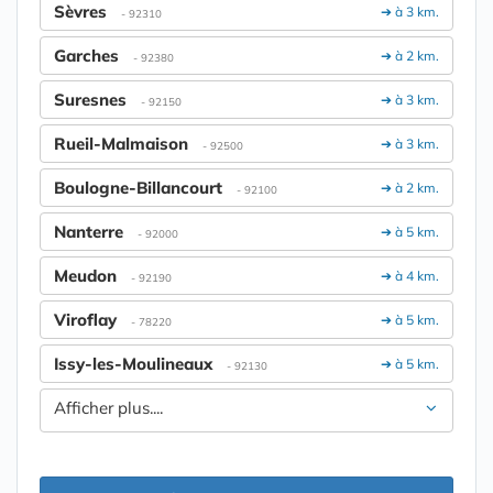
Sèvres
➔ à 3 km.
- 92310
Garches
➔ à 2 km.
- 92380
Suresnes
➔ à 3 km.
- 92150
Rueil-Malmaison
➔ à 3 km.
- 92500
Boulogne-Billancourt
➔ à 2 km.
- 92100
Nanterre
➔ à 5 km.
- 92000
Meudon
➔ à 4 km.
- 92190
Viroflay
➔ à 5 km.
- 78220
Issy-les-Moulineaux
➔ à 5 km.
- 92130
Afficher plus....