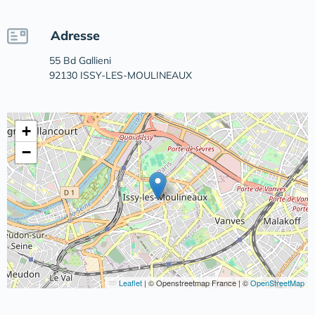
Adresse
55 Bd Gallieni
92130 ISSY-LES-MOULINEAUX
+
−
Leaflet
|
© Openstreetmap France | ©
OpenStreetMap