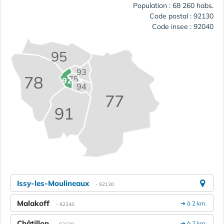
Population : 68 260 habs.
Code postal : 92130
Code insee : 92040
95
93
78
75
92
94
77
91
Issy-les-Moulineaux
- 92130
Malakoff
➔ à 2 km.
- 92240
Châtillon
➔ à 2 km.
- 92320