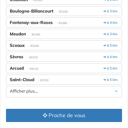
Boulogne-Billancourt
➔ à 3 km.
- 92100
Fontenay-aux-Roses
➔ à 4 km.
- 92260
Meudon
➔ à 3 km.
- 92190
Sceaux
➔ à 5 km.
- 92330
Sèvres
➔ à 4 km.
- 92310
Arcueil
➔ à 5 km.
- 94110
Saint-Cloud
➔ à 5 km.
- 92210
Afficher plus....
Proche de vous