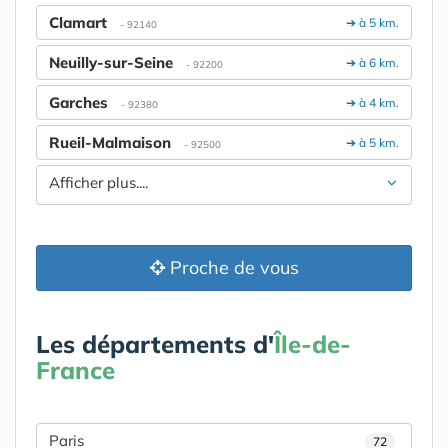
Clamart
➔ à 5 km.
- 92140
Neuilly-sur-Seine
➔ à 6 km.
- 92200
Garches
➔ à 4 km.
- 92380
Rueil-Malmaison
➔ à 5 km.
- 92500
Afficher plus....
Proche de vous
Les départements d'
Île-de-
France
Paris
72