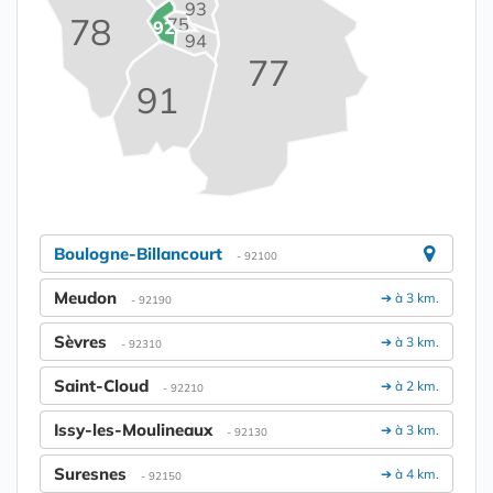
93
78
75
92
94
77
91
Boulogne-Billancourt
- 92100
Meudon
➔ à 3 km.
- 92190
Sèvres
➔ à 3 km.
- 92310
Saint-Cloud
➔ à 2 km.
- 92210
Issy-les-Moulineaux
➔ à 3 km.
- 92130
Suresnes
➔ à 4 km.
- 92150