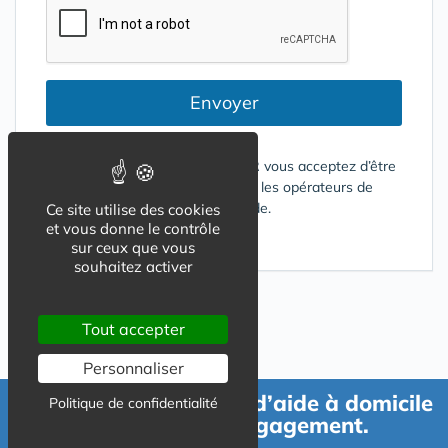
Envoyer
En cliquant sur le bouton ENVOYER vous acceptez d’être
contacté par mail ou téléphone par les opérateurs de
services répondant à votre demande.
Ce site utilise des cookies
et vous donne le contrôle
Conditions d'utilisation
sur ceux que vous
souhaitez activer
Tout accepter
Personnaliser
Demande de devis d’aide à domicile
Politique de confidentialité
gratuit et sans engagement.