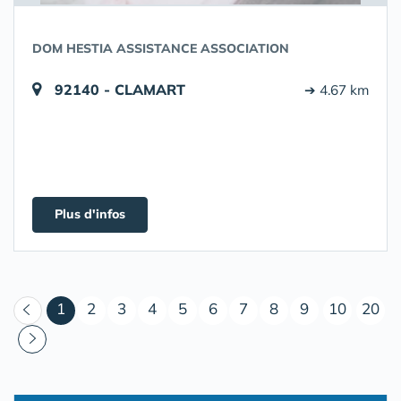
DOM HESTIA ASSISTANCE ASSOCIATION
92140 - CLAMART
➔ 4.67 km
Plus d'infos
(courant)
1
2
3
4
5
6
7
8
9
10
20