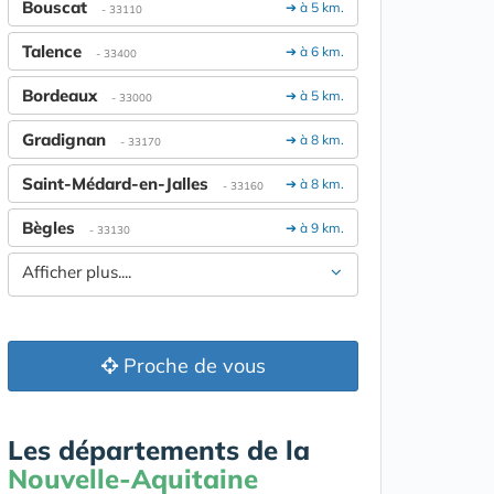
Bouscat
➔ à 5 km.
- 33110
Talence
➔ à 6 km.
- 33400
Bordeaux
➔ à 5 km.
- 33000
Gradignan
➔ à 8 km.
- 33170
Saint-Médard-en-Jalles
➔ à 8 km.
- 33160
Bègles
➔ à 9 km.
- 33130
Afficher plus....
Proche de vous
Les départements de la
Nouvelle-Aquitaine