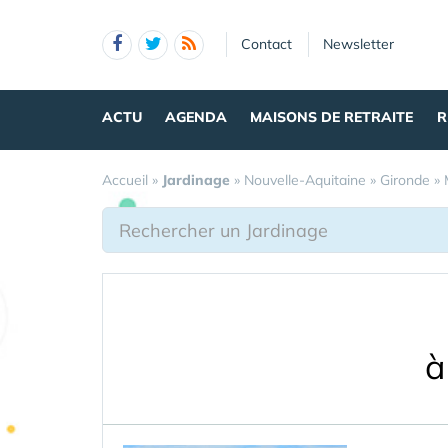
Panneau de gestion des cookies
Contact
Newsletter
ACTU
AGENDA
MAISONS DE RETRAITE
R
Accueil
»
Jardinage
»
Nouvelle-Aquitaine
»
Gironde
»
à