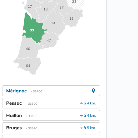
23
17
87
16
19
24
33
47
40
64
Mérignac
- 33700
Pessac
➔ à 4 km.
- 33600
Haillan
➔ à 4 km.
- 33185
Bruges
➔ à 5 km.
- 33520