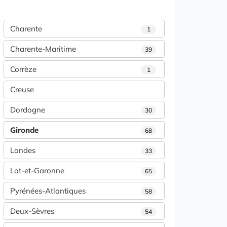
Charente
1
Charente-Maritime
39
Corrèze
1
Creuse
Dordogne
30
Gironde
68
Landes
33
Lot-et-Garonne
65
Pyrénées-Atlantiques
58
Deux-Sèvres
54