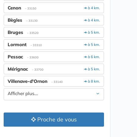
Cenon
➔ à 4 km.
- 33150
Bègles
➔ à 4 km.
- 33130
Bruges
➔ à 5 km.
- 33520
Lormont
➔ à 5 km.
- 33310
Pessac
➔ à 6 km.
- 33600
Mérignac
➔ à 5 km.
- 33700
Villenave-d'Ornon
➔ à 8 km.
- 33140
Afficher plus....
Proche de vous