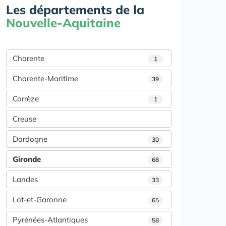
Les départements de la
Nouvelle-Aquitaine
Charente
1
Charente-Maritime
39
Corrèze
1
Creuse
Dordogne
30
Gironde
68
Landes
33
Lot-et-Garonne
65
Pyrénées-Atlantiques
58