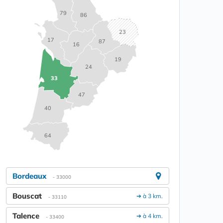
79
86
23
17
87
16
19
24
33
47
40
64
Bordeaux
- 33000
Bouscat
➔ à 3 km.
- 33110
Talence
➔ à 4 km.
- 33400