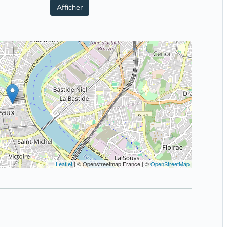
Afficher
Leaflet
|
© Openstreetmap France | ©
OpenStreetMap