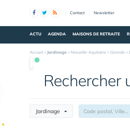
Panneau de gestion des cookies
Contact
Newsletter
ACTU
AGENDA
MAISONS DE RETRAITE
R
Accueil
»
Jardinage
»
Nouvelle-Aquitaine
»
Gironde
»
Rechercher 
Jardinage