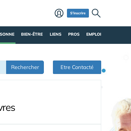
S'inscrire
RSONNE
BIEN-ÊTRE
LIENS
PROS
EMPLOI
Rechercher
Etre Contacté
vres