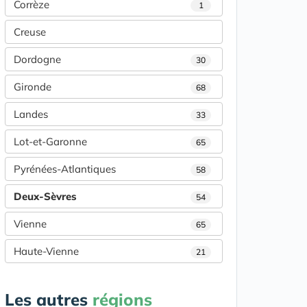
Corrèze
1
Creuse
Dordogne
30
Gironde
68
Landes
33
Lot-et-Garonne
65
Pyrénées-Atlantiques
58
Deux-Sèvres
54
Vienne
65
Haute-Vienne
21
Les autres
régions