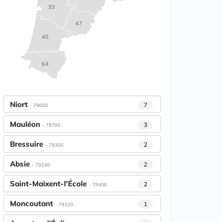
33
47
40
64
Niort
7
- 79000
Mauléon
3
- 79700
Bressuire
2
- 79300
Absie
2
- 79240
Saint-Maixent-l'École
2
- 79400
Moncoutant
1
- 79320