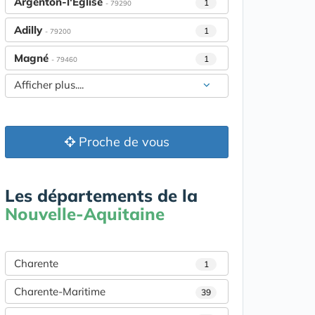
Argenton-l'Église
1
- 79290
Adilly
1
- 79200
Magné
1
- 79460
Afficher plus....
Proche de vous
Les départements de la
Nouvelle-Aquitaine
Charente
1
Charente-Maritime
39