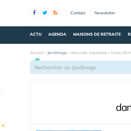
Panneau de gestion des cookies
Contact
Newsletter
ACTU
AGENDA
MAISONS DE RETRAITE
R
Accueil
»
Jardinage
»
Nouvelle-Aquitaine
»
Deux-Sèvr
dan