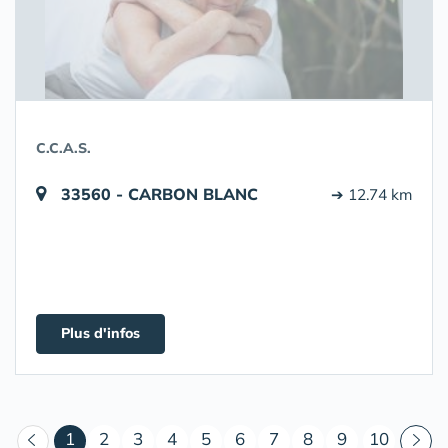
C.C.A.S.
33560 - CARBON BLANC
➔ 12.74 km
Plus d'infos
(courant)
1
2
3
4
5
6
7
8
9
10