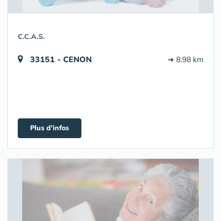
C.C.A.S.
33151 - CENON
➔ 8.98 km
Plus d'infos