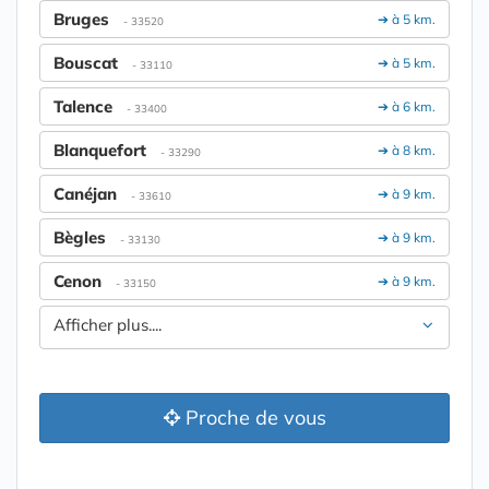
Bruges
➔ à 5 km.
- 33520
Bouscat
➔ à 5 km.
- 33110
Talence
➔ à 6 km.
- 33400
Blanquefort
➔ à 8 km.
- 33290
Canéjan
➔ à 9 km.
- 33610
Bègles
➔ à 9 km.
- 33130
Cenon
➔ à 9 km.
- 33150
Afficher plus....
Proche de vous