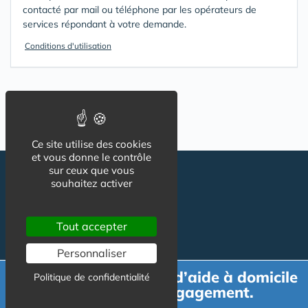
contacté par mail ou téléphone par les opérateurs de
services répondant à votre demande.
Conditions d'utilisation
Ce site utilise des cookies
et vous donne le contrôle
sur ceux que vous
souhaitez activer
Tout accepter
Personnaliser
Suivez-nous
CGU
Demande de devis d’aide à domicile
Politique de confidentialité
Mentions légales
gratuit et sans engagement.
Charte