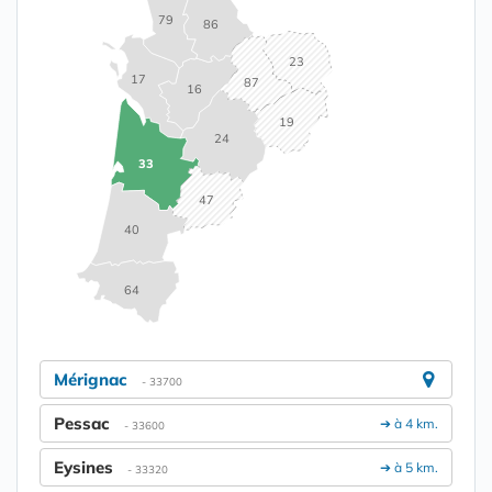
79
86
23
17
87
16
19
24
33
47
40
64
Mérignac
- 33700
Pessac
➔ à 4 km.
- 33600
Eysines
➔ à 5 km.
- 33320