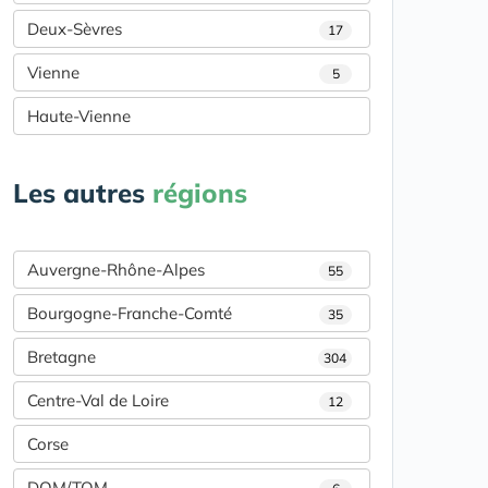
Deux-Sèvres
17
Vienne
5
Haute-Vienne
Les autres
régions
Auvergne-Rhône-Alpes
55
Bourgogne-Franche-Comté
35
Bretagne
304
Centre-Val de Loire
12
Corse
DOM/TOM