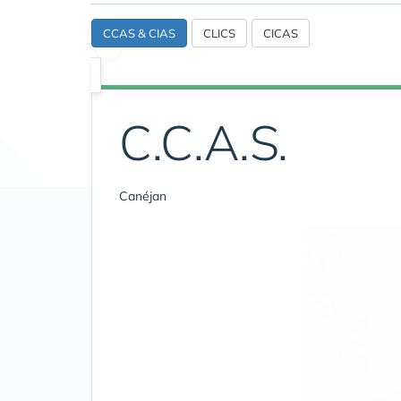
CCAS & CIAS
CLICS
CICAS
C.C.A.S.
Canéjan