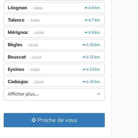
Léognan
➔ à 6 km.
- 33850
Talence
➔ à 7 km.
- 33400
Mérignac
➔ à 9 km.
- 33700
Bègles
➔ à 10 km.
- 33130
Bouscat
➔ à 12 km.
- 33110
Eysines
➔ à 13 km.
- 33320
Cadaujac
➔ à 10 km.
- 33140
Afficher plus....
Proche de vous