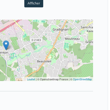
Afficher
Leaflet
|
© Openstreetmap France | ©
OpenStreetMap