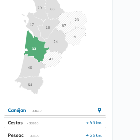
79
86
23
17
87
16
19
24
33
47
40
64
Canéjan
- 33610
Cestas
➔ à 3 km.
- 33610
Pessac
➔ à 5 km.
- 33600