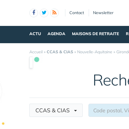
Panneau de gestion des cookies
Contact
Newsletter
ACTU
AGENDA
MAISONS DE RETRAITE
R
Accueil
»
CCAS & CIAS
»
Nouvelle-Aquitaine
»
Girond
Rech
CCAS & CIAS