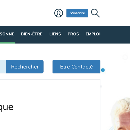
S'inscrire
RSONNE
BIEN-ÊTRE
LIENS
PROS
EMPLOI
Rechercher
Etre Contacté
ique