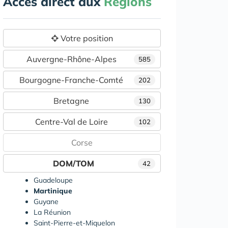
Accès direct aux
Régions
Votre position
Auvergne-Rhône-Alpes
585
Bourgogne-Franche-Comté
202
Bretagne
130
Centre-Val de Loire
102
Corse
DOM/TOM
42
Guadeloupe
Martinique
Guyane
La Réunion
Saint-Pierre-et-Miquelon