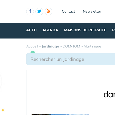
Panneau de gestion des cookies
Contact
Newsletter
ACTU
AGENDA
MAISONS DE RETRAITE
R
Accueil
»
Jardinage
»
DOM/TOM
»
Martinique
dan