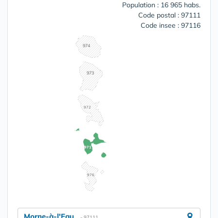
Population : 16 965 habs.
Code postal : 97111
Code insee : 97116
974
973
972
971
976
Morne-à-l'Eau
- 97111