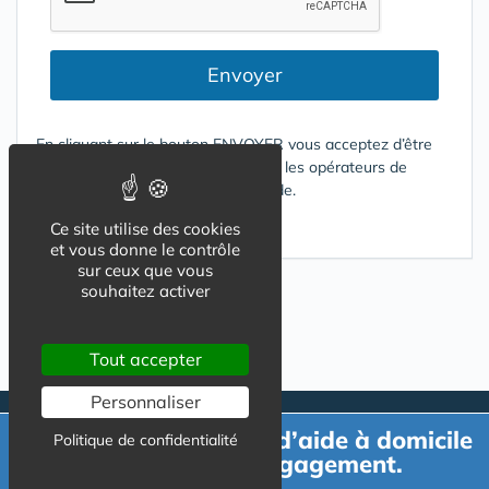
Envoyer
En cliquant sur le bouton ENVOYER vous acceptez d’être
contacté par mail ou téléphone par les opérateurs de
services répondant à votre demande.
Conditions d'utilisation
Ce site utilise des cookies
et vous donne le contrôle
sur ceux que vous
souhaitez activer
Tout accepter
Personnaliser
Demande de devis d’aide à domicile
Politique de confidentialité
gratuit et sans engagement.