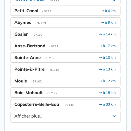
Petit-Canal
➔ à 6 km.
- 97131
Abymes
➔ à 9 km.
- 97139
Gosier
➔ à 14 km.
- 97190
Anse-Bertrand
➔ à 17 km.
- 97121
Sainte-Anne
➔ à 13 km.
- 97180
Pointe-à-Pitre
➔ à 13 km.
- 97110
Moule
➔ à 12 km.
- 97160
Baie-Mahault
➔ à 15 km.
- 97122
Capesterre-Belle-Eau
➔ à 33 km.
- 97130
Afficher plus....