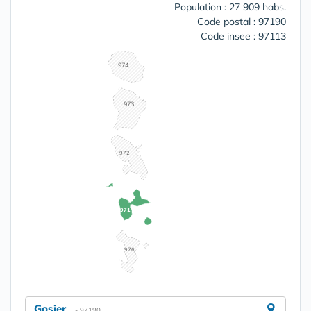
Population : 27 909 habs.
Code postal : 97190
Code insee : 97113
974
973
972
971
976
Gosier
- 97190