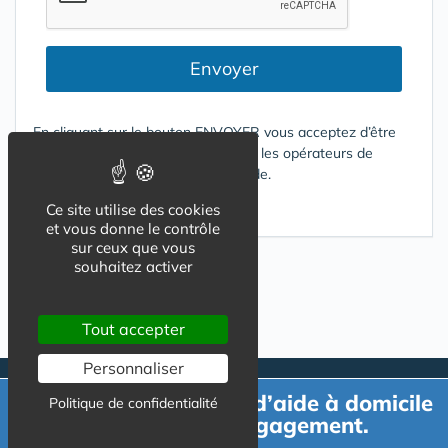
Envoyer
En cliquant sur le bouton ENVOYER vous acceptez d’être
contacté par mail ou téléphone par les opérateurs de
services répondant à votre demande.
Conditions d'utilisation
Ce site utilise des cookies
et vous donne le contrôle
sur ceux que vous
souhaitez activer
Tout accepter
Personnaliser
Demande de devis d’aide à domicile
Politique de confidentialité
gratuit et sans engagement.