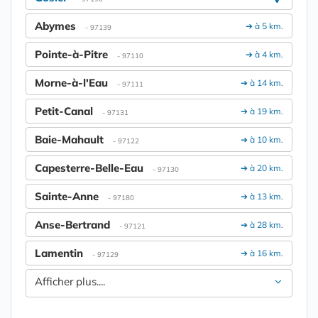
Abymes
➔ à 5 km.
- 97139
Pointe-à-Pitre
➔ à 4 km.
- 97110
Morne-à-l'Eau
➔ à 14 km.
- 97111
Petit-Canal
➔ à 19 km.
- 97131
Baie-Mahault
➔ à 10 km.
- 97122
Capesterre-Belle-Eau
➔ à 20 km.
- 97130
Sainte-Anne
➔ à 13 km.
- 97180
Anse-Bertrand
➔ à 28 km.
- 97121
Lamentin
➔ à 16 km.
- 97129
Afficher plus....