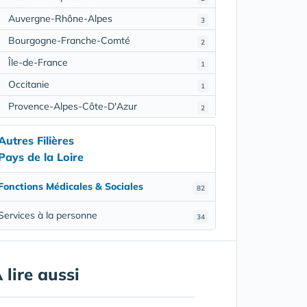
Auvergne-Rhône-Alpes
3
Bourgogne-Franche-Comté
2
Île-de-France
1
Occitanie
1
Provence-Alpes-Côte-D'Azur
2
Autres Filières
Pays de la Loire
Fonctions Médicales & Sociales
82
Services à la personne
34
 lire aussi