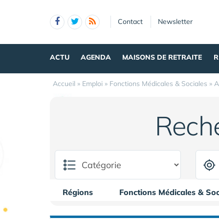
Panneau de gestion des cookies
Contact
Newsletter
ACTU
AGENDA
MAISONS DE RETRAITE
R
Accueil
»
Emploi
»
Fonctions Médicales & Sociales
»
A
Rech
Régions
Fonctions Médicales & Soc