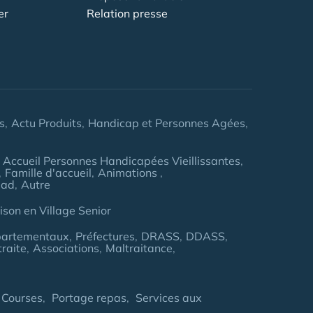
er
Relation presse
s
Actu Produits
Handicap et Personnes Agées
Accueil Personnes Handicapées Vieillissantes
Famille d'accueil
Animations
pad
Autre
son en Village Senior
partementaux
Préfectures
DRASS
DDASS
traite
Associations
Maltraitance
 Courses
Portage repas
Services aux