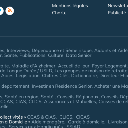
Mentions légales
Newslett
Charte
Publicité
les
Interviews
Dépendance et 5ème risque
Aidants et Aidé
r
Santé
Publications
Culture
Data Senior
aite
Maladie d'Alzheimer
Accueil de Jour
Foyer Logement
 de Longue Durée / USLD
Les groupes de maison de retraite
 Aides
Législation
Chiffres Clés
Dictionnaire
Directeur Eh
r département
Investir en Résidence Senior
Acheter une Mai
es
Santé en région
Santé
Conseils Régionaux
Conseils Dé
CCAS
CIAS
CLICS
Assurances et Mutuelles
Caisses de re
telle
ollectivités
CCAS & CIAS
CLICS
CICAS
en à Domicile
Aide ménagère
Garde à domicile
Livraison
ées
Services aux Handicapés
SSIAD