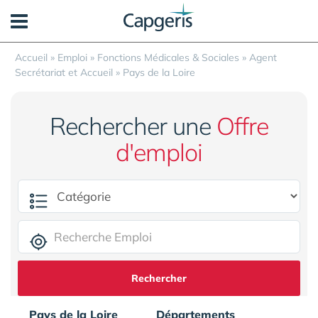
Panneau de gestion des cookies
Accueil
»
Emploi
»
Fonctions Médicales & Sociales
»
Agent
Secrétariat et Accueil
»
Pays de la Loire
Rechercher une
Offre
d'emploi
Rechercher
Pays de la Loire
Départements