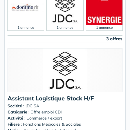
1 annonce
1 annonce
1 annonce
3 offres
Assistant Logistique Stock H/F
Société
:
JDC SA
Catégorie
: Offre emploi CDI
Activité
: Commerce / export
Filiere
: Fonctions Médicales & Sociales