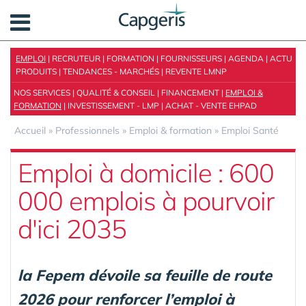
Panneau de gestion des cookies
EMPLOI
|
RECRUTEUR
|
FORMATION
|
FOURNISSEURS
|
AGENDA
|
ACTU
PRODUITS
|
TENDANCES - MARCHÉS
|
REVENTE LMNP
NOS SERVICES
|
QUALITÉ & CONSEIL
|
FINANCEMENT
|
EMPLOI &
FORMATION
|
INVESTISSEMENT - LMP
|
ACHAT - VENTE EHPAD
Accueil
»
Professionnels
»
Emploi & formation
»
Emploi Santé
Emploi à domicile : 600
000 emplois à pourvoir
d'ici 2035
la Fepem dévoile sa feuille de route
2026 pour renforcer l’emploi à