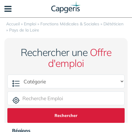
Panneau de gestion des cookies
Accueil
»
Emploi
»
Fonctions Médicales & Sociales
»
Diététicien
»
Pays de la Loire
Rechercher une
Offre
d'emploi
Rechercher
Régions