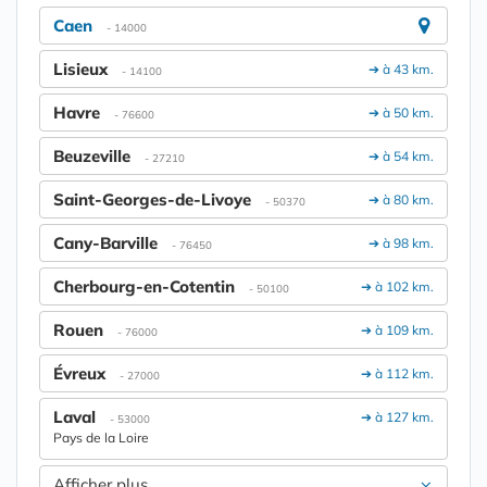
Caen
- 14000
Lisieux
➔ à 43 km.
- 14100
Havre
➔ à 50 km.
- 76600
Beuzeville
➔ à 54 km.
- 27210
Saint-Georges-de-Livoye
➔ à 80 km.
- 50370
Cany-Barville
➔ à 98 km.
- 76450
Cherbourg-en-Cotentin
➔ à 102 km.
- 50100
Rouen
➔ à 109 km.
- 76000
Évreux
➔ à 112 km.
- 27000
Laval
➔ à 127 km.
- 53000
Pays de la Loire
Afficher plus....