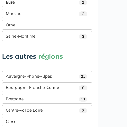
Eure
2
Manche
2
Orne
Seine-Maritime
3
Les autres
régions
Auvergne-Rhône-Alpes
21
Bourgogne-Franche-Comté
8
Bretagne
13
Centre-Val de Loire
7
Corse