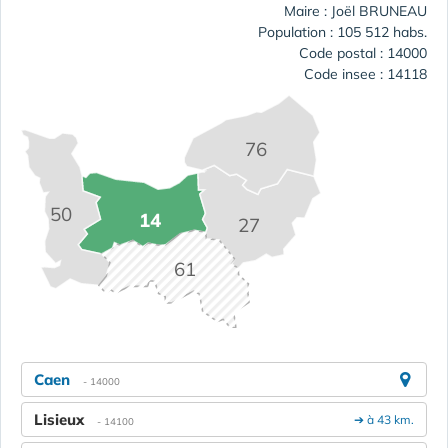
Maire : Joël BRUNEAU
Population : 105 512 habs.
Code postal : 14000
Code insee : 14118
76
50
14
27
61
Caen
- 14000
Lisieux
➔ à 43 km.
- 14100