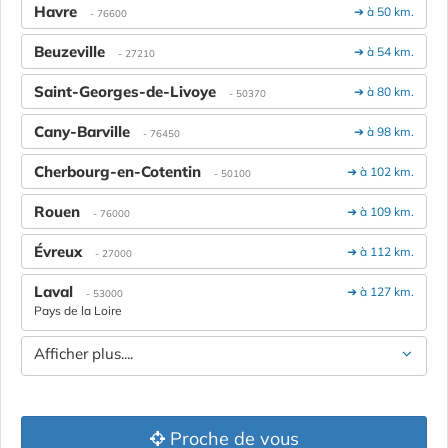
Havre
➔ à 50 km.
- 76600
Beuzeville
➔ à 54 km.
- 27210
Saint-Georges-de-Livoye
➔ à 80 km.
- 50370
Cany-Barville
➔ à 98 km.
- 76450
Cherbourg-en-Cotentin
➔ à 102 km.
- 50100
Rouen
➔ à 109 km.
- 76000
Évreux
➔ à 112 km.
- 27000
Laval
➔ à 127 km.
- 53000
Pays de la Loire
Afficher plus....
Proche de vous