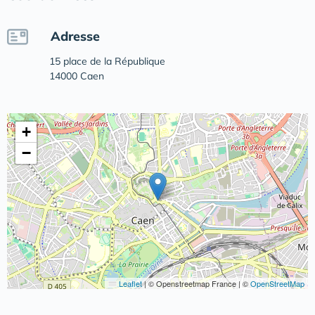
Adresse
15 place de la République
14000 Caen
+
−
Leaflet
|
© Openstreetmap France | ©
OpenStreetMap