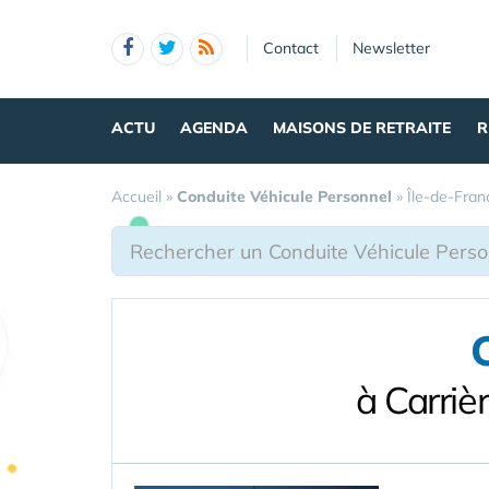
Panneau de gestion des cookies
Contact
Newsletter
ACTU
AGENDA
MAISONS DE RETRAITE
R
Accueil
»
Conduite Véhicule Personnel
»
Île-de-Fran
à Carriè