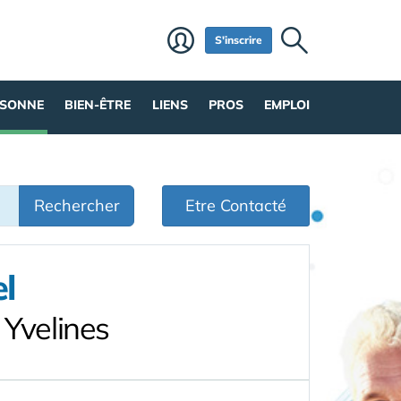
S'inscrire
RSONNE
BIEN-ÊTRE
LIENS
PROS
EMPLOI
Rechercher
Etre Contacté
l
 Yvelines