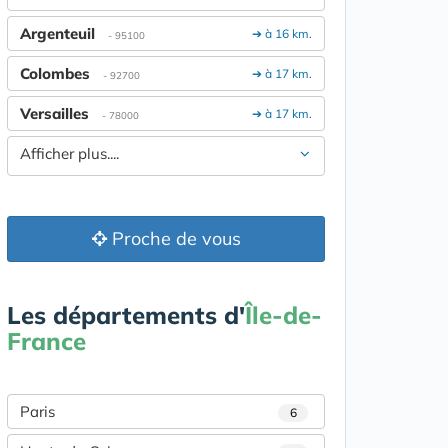
Argenteuil
➔ à 16 km.
- 95100
Colombes
➔ à 17 km.
- 92700
Versailles
➔ à 17 km.
- 78000
Afficher plus....
Proche de vous
Les départements d'
Île-de-
France
Paris
6