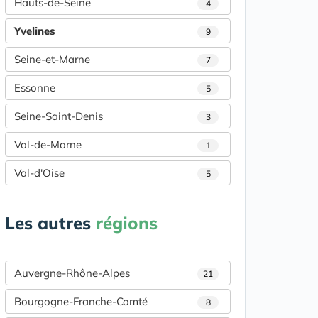
Hauts-de-Seine
4
Yvelines
9
Seine-et-Marne
7
Essonne
5
Seine-Saint-Denis
3
Val-de-Marne
1
Val-d'Oise
5
Les autres
régions
Auvergne-Rhône-Alpes
21
Bourgogne-Franche-Comté
8