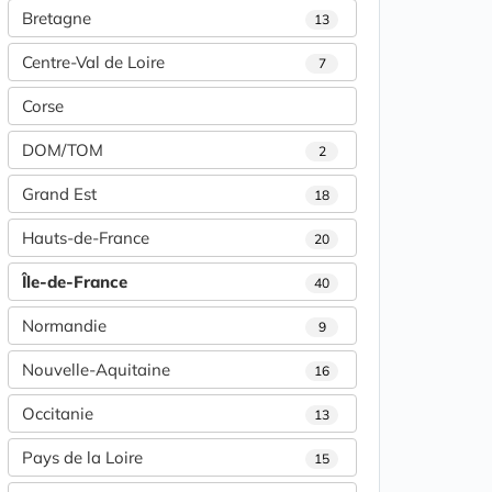
Bretagne
13
Centre-Val de Loire
7
Corse
DOM/TOM
2
Grand Est
18
Hauts-de-France
20
Île-de-France
40
Normandie
9
Nouvelle-Aquitaine
16
Occitanie
13
Pays de la Loire
15