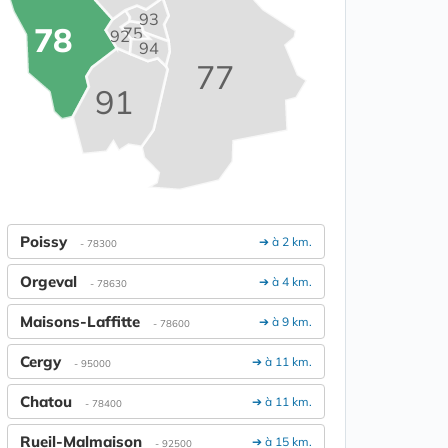
93
78
75
92
94
77
91
Poissy
➔ à 2 km.
- 78300
Orgeval
➔ à 4 km.
- 78630
Maisons-Laffitte
➔ à 9 km.
- 78600
Cergy
➔ à 11 km.
- 95000
Chatou
➔ à 11 km.
- 78400
Rueil-Malmaison
➔ à 15 km.
- 92500