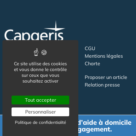
Suivez-nous
CGU
Mentions légales
Charte
Ce site utilise des cookies
et vous donne le contrôle
sur ceux que vous
Contact
Proposer un article
souhaitez activer
Newsletter
Relation presse
Publicité
Tout accepter
Personnaliser
Demande de devis d’aide à domicile
Politique de confidentialité
gratuit et sans engagement.
Actualité