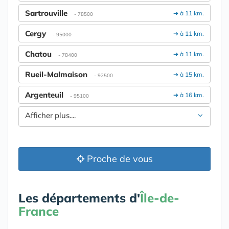
Sartrouville
➔ à 11 km.
- 78500
Cergy
➔ à 11 km.
- 95000
Chatou
➔ à 11 km.
- 78400
Rueil-Malmaison
➔ à 15 km.
- 92500
Argenteuil
➔ à 16 km.
- 95100
Afficher plus....
Proche de vous
Les départements d'
Île-de-
France