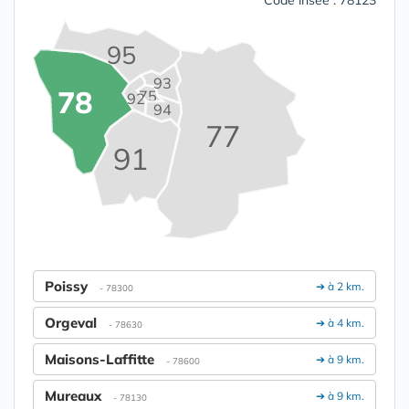
Code insee : 78123
95
93
78
75
92
94
77
91
Poissy
➔ à 2 km.
- 78300
Orgeval
➔ à 4 km.
- 78630
Maisons-Laffitte
➔ à 9 km.
- 78600
Mureaux
➔ à 9 km.
- 78130