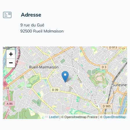
Adresse
9 rue du Gué
92500 Rueil Malmaison
+
−
Leaflet
|
© Openstreetmap France | ©
OpenStreetMap