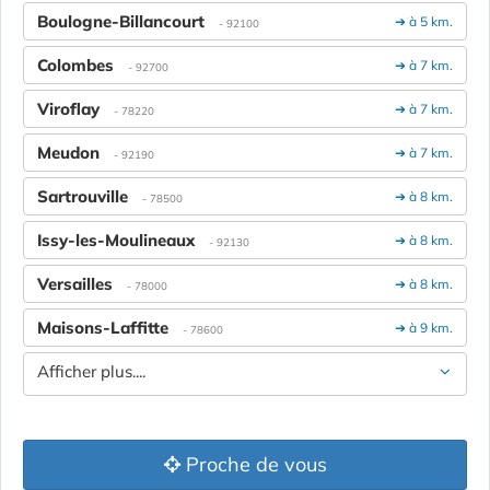
Boulogne-Billancourt
➔ à 5 km.
- 92100
Colombes
➔ à 7 km.
- 92700
Viroflay
➔ à 7 km.
- 78220
Meudon
➔ à 7 km.
- 92190
Sartrouville
➔ à 8 km.
- 78500
Issy-les-Moulineaux
➔ à 8 km.
- 92130
Versailles
➔ à 8 km.
- 78000
Maisons-Laffitte
➔ à 9 km.
- 78600
Afficher plus....
Proche de vous