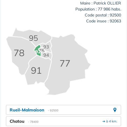
Maire : Patrick OLLIER
Population : 77 986 habs.
Code postal : 92500
Code insee : 92063
95
93
78
75
92
94
77
91
Rueil-Malmaison
- 92500
Chatou
➔ à 4 km.
- 78400