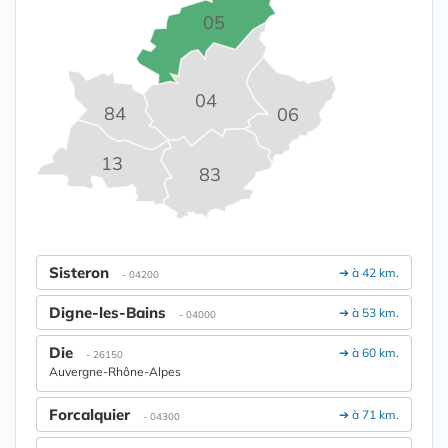
05
04
84
06
13
83
Sisteron
➔ à 42 km.
- 04200
Digne-les-Bains
➔ à 53 km.
- 04000
Die
➔ à 60 km.
- 26150
Auvergne-Rhône-Alpes
Forcalquier
➔ à 71 km.
- 04300