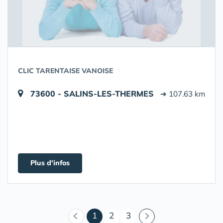
CLIC TARENTAISE VANOISE
73600 - SALINS-LES-THERMES
➔ 107.63 km
Plus d'infos
(courant)
1
2
3