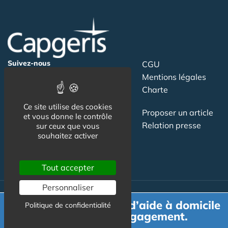
Suivez-nous
CGU
Mentions légales
Charte
Ce site utilise des cookies
Contact
Proposer un article
et vous donne le contrôle
Newsletter
Relation presse
sur ceux que vous
souhaitez activer
Publicité
Tout accepter
Personnaliser
Demande de devis d’aide à domicile
Actualité
Politique de confidentialité
gratuit et sans engagement.
Maisons de retraite