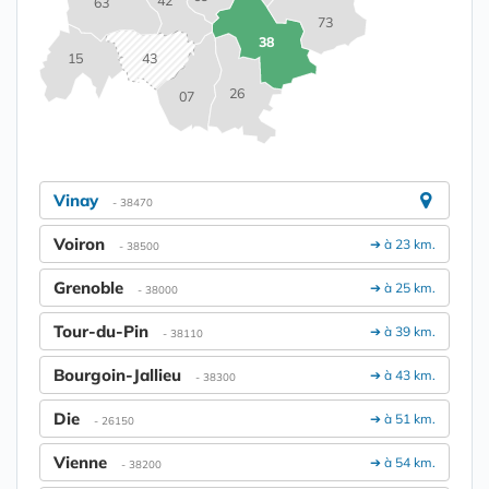
42
63
73
38
15
43
26
07
Vinay
- 38470
Voiron
➔ à 23 km.
- 38500
Grenoble
➔ à 25 km.
- 38000
Tour-du-Pin
➔ à 39 km.
- 38110
Bourgoin-Jallieu
➔ à 43 km.
- 38300
Die
➔ à 51 km.
- 26150
Vienne
➔ à 54 km.
- 38200