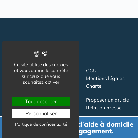
Ce site utilise des cookies
Suivez-nous
et vous donne le contrôle
CGU
sur ceux que vous
Mentions légales
souhaitez activer
Charte
Contact
Proposer un article
Tout accepter
Newsletter
Relation presse
Personnaliser
Publicité
Demande de devis d’aide à domicile
Politique de confidentialité
gratuit et sans engagement.