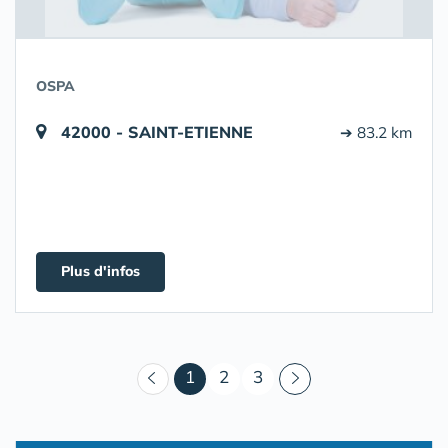
OSPA
42000 - SAINT-ETIENNE
➔ 83.2 km
Plus d'infos
(courant)
1
2
3