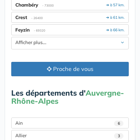
Chambéry
➔ à 57 km.
- 73000
Crest
➔ à 61 km.
- 26400
Feyzin
➔ à 66 km.
- 69320
Afficher plus....
Proche de vous
Les départements d'
Auvergne-
Rhône-Alpes
Ain
6
Allier
3