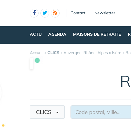
Panneau de gestion des cookies
Contact
Newsletter
ACTU
AGENDA
MAISONS DE RETRAITE
R
Accueil
»
CLICS
»
Auvergne-Rhône-Alpes
»
Isère
»
Bo
R
CLICS