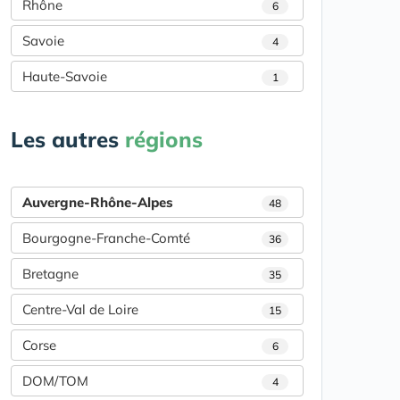
Rhône
6
Savoie
4
Haute-Savoie
1
Les autres
régions
Auvergne-Rhône-Alpes
48
Bourgogne-Franche-Comté
36
Bretagne
35
Centre-Val de Loire
15
Corse
6
DOM/TOM
4