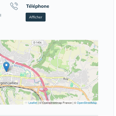
Téléphone
l
Afficher
Leaflet
|
© Openstreetmap France | ©
OpenStreetMap