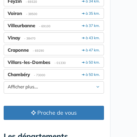
Feyzin
➔ à 34 km.
- 69320
Voiron
➔ à 35 km.
- 38500
Villeurbanne
➔ à 37 km.
- 69100
Vinay
➔ à 43 km.
- 38470
Craponne
➔ à 47 km.
- 69290
Villars-les-Dombes
➔ à 50 km.
- 01330
Chambéry
➔ à 50 km.
- 73000
Afficher plus....
Proche de vous
Les départements