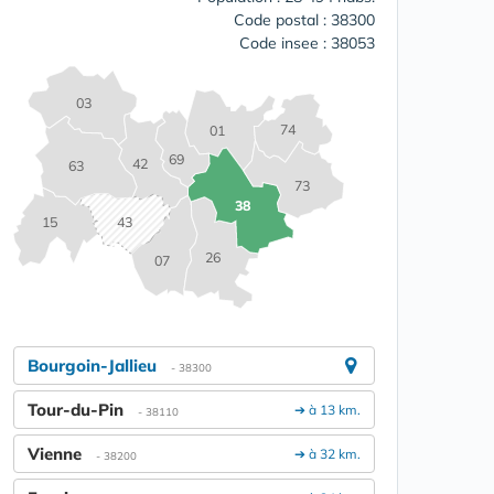
Code postal : 38300
Code insee : 38053
03
74
01
69
42
63
73
38
15
43
26
07
Bourgoin-Jallieu
- 38300
Tour-du-Pin
➔ à 13 km.
- 38110
Vienne
➔ à 32 km.
- 38200