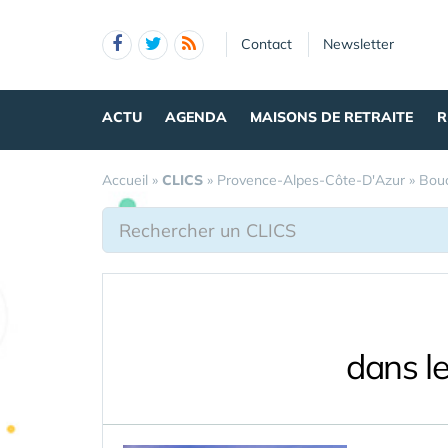
Panneau de gestion des cookies
Contact
Newsletter
ACTU
AGENDA
MAISONS DE RETRAITE
R
Accueil
»
CLICS
»
Provence-Alpes-Côte-D'Azur
»
Bou
dans l