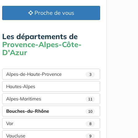
Proche de vous
Les départements de
Provence-Alpes-Côte-
D'Azur
Alpes-de-Haute-Provence
3
Hautes-Alpes
Alpes-Maritimes
11
Bouches-du-Rhône
10
Var
8
Vaucluse
9