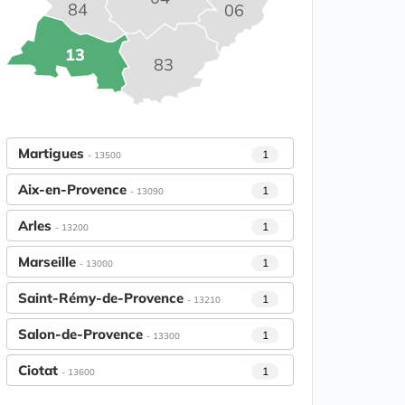
84
06
13
83
Martigues
1
- 13500
Aix-en-Provence
1
- 13090
Arles
1
- 13200
Marseille
1
- 13000
Saint-Rémy-de-Provence
1
- 13210
Salon-de-Provence
1
- 13300
Ciotat
1
- 13600